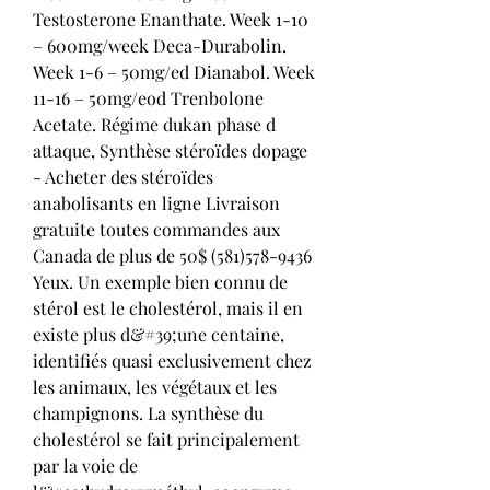
Testosterone Enanthate. Week 1-10 
– 600mg/week Deca-Durabolin. 
Week 1-6 – 50mg/ed Dianabol. Week 
11-16 – 50mg/eod Trenbolone 
Acetate. Régime dukan phase d 
attaque, Synthèse stéroïdes dopage 
- Acheter des stéroïdes 
anabolisants en ligne Livraison 
gratuite toutes commandes aux 
Canada de plus de 50$ (581)578-9436 
Yeux. Un exemple bien connu de 
stérol est le cholestérol, mais il en 
existe plus d&#39;une centaine, 
identifiés quasi exclusivement chez 
les animaux, les végétaux et les 
champignons. La synthèse du 
cholestérol se fait principalement 
par la voie de 