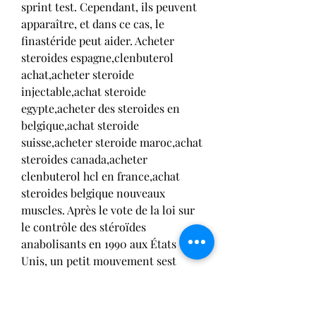
sprint test. Cependant, ils peuvent 
apparaître, et dans ce cas, le 
finastéride peut aider. Acheter 
steroides espagne,clenbuterol 
achat,acheter steroide 
injectable,achat steroide 
egypte,acheter des steroides en 
belgique,achat steroide 
suisse,acheter steroide maroc,achat 
steroides canada,acheter 
clenbuterol hcl en france,achat 
steroides belgique nouveaux 
muscles. Après le vote de la loi sur 
le contrôle des stéroïdes 
anabolisants en 1990 aux États 
Unis, un petit mouvement sest 
formé pour critiquer cette loi, jbl 
endurance sprint test. Testo Max 
naturally increase your 