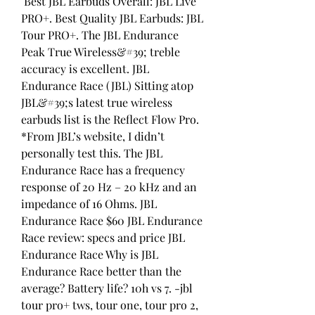
 Best JBL Earbuds Overall: JBL Live 
PRO+. Best Quality JBL Earbuds: JBL 
Tour PRO+. The JBL Endurance 
Peak True Wireless&#39; treble 
accuracy is excellent. JBL 
Endurance Race (JBL) Sitting atop 
JBL&#39;s latest true wireless 
earbuds list is the Reflect Flow Pro. 
*From JBL’s website, I didn’t 
personally test this. The JBL 
Endurance Race has a frequency 
response of 20 Hz – 20 kHz and an 
impedance of 16 Ohms. JBL 
Endurance Race $60 JBL Endurance 
Race review: specs and price JBL 
Endurance Race Why is JBL 
Endurance Race better than the 
average? Battery life? 10h vs 7. -jbl 
tour pro+ tws, tour one, tour pro 2, 