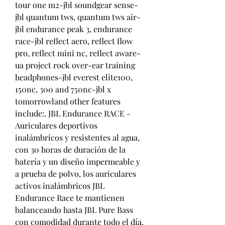
tour one m2-jbl soundgear sense-
jbl quantum tws, quantum tws air-
jbl endurance peak 3, endurance 
race-jbl reflect aero, reflect flow 
pro, reflect mini nc, reflect aware-
ua project rock over-ear training 
headphones-jbl everest elite100, 
150nc, 300 and 750nc-jbl x 
tomorrowland other features 
include:. JBL Endurance RACE - 
Auriculares deportivos 
inalámbricos y resistentes al agua, 
con 30 horas de duración de la 
batería y un diseño impermeable y 
a prueba de polvo, los auriculares 
activos inalámbricos JBL 
Endurance Race te mantienen 
balanceando hasta JBL Pure Bass 
con comodidad durante todo el día. 