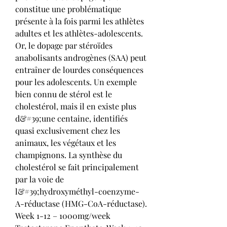
constitue une problématique 
présente à la fois parmi les athlètes 
adultes et les athlètes-adolescents. 
Or, le dopage par stéroïdes 
anabolisants androgènes (SAA) peut 
entraîner de lourdes conséquences 
pour les adolescents. Un exemple 
bien connu de stérol est le 
cholestérol, mais il en existe plus 
d&#39;une centaine, identifiés 
quasi exclusivement chez les 
animaux, les végétaux et les 
champignons. La synthèse du 
cholestérol se fait principalement 
par la voie de 
l&#39;hydroxyméthyl-coenzyme-
A-réductase (HMG-CoA-réductase). 
Week 1-12 – 1000mg/week 