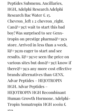
Peptides Submenu. Ancillaries, 
HGH, Adelphi Research Adelphi 
Research Bac Water £ 15. 
Chevron_left 1 2 chevron_right. 
Can&#39;t wait to start this bad 
boy! Was surprised to see Genx-
tropin on prestige pharma&#39;s 
store. Arrived in less than a week, 
I&#39;m eager to start and see 
results. I&#39;ve seen the price on 
various sites but don&#39;t know if 
there&#39;s any more cost effective 
brands/alternatives than GENX. 
Advar Peptides – HEJOTROPIN 
HGH. Advar Peptides – 
HEJOTROPIN HGH Recombinant 
Human Growth Hormone. Adelphi-
Tropin Somatropin HGH 100iu £ 
150. 