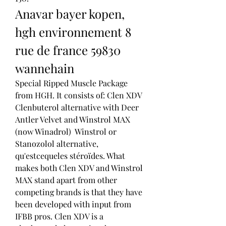
Anavar bayer kopen, 
hgh environnement 8 
rue de france 59830 
wannehain
Special Ripped Muscle Package 
from HGH. It consists of: Clen XDV  
Clenbuterol alternative with Deer 
Antler Velvet and Winstrol MAX 
(now Winadrol)  Winstrol or 
Stanozolol alternative, 
qu'estcequeles stéroïdes. What 
makes both Clen XDV and Winstrol 
MAX stand apart from other 
competing brands is that they have 
been developed with input from 
IFBB pros. Clen XDV is a 