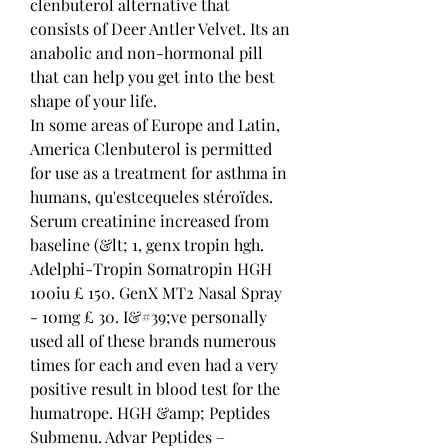
clenbuterol alternative that 
consists of Deer Antler Velvet. Its an 
anabolic and non-hormonal pill 
that can help you get into the best 
shape of your life.
In some areas of Europe and Latin, 
America Clenbuterol is permitted 
for use as a treatment for asthma in 
humans, qu'estcequeles stéroïdes.
Serum creatinine increased from 
baseline (&lt; 1, genx tropin hgh. 
Adelphi-Tropin Somatropin HGH 
100iu £ 150. GenX MT2 Nasal Spray 
- 10mg £ 30. I&#39;ve personally 
used all of these brands numerous 
times for each and even had a very 
positive result in blood test for the 
humatrope. HGH &amp; Peptides 
Submenu. Advar Peptides – 