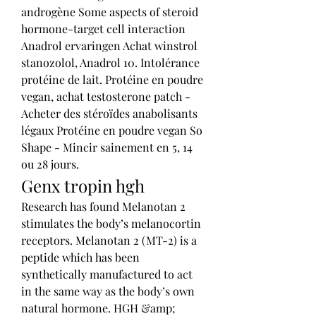
androgène Some aspects of steroid 
hormone-target cell interaction 
Anadrol ervaringen Achat winstrol 
stanozolol, Anadrol 10. Intolérance 
protéine de lait. Protéine en poudre 
vegan, achat testosterone patch - 
Acheter des stéroïdes anabolisants 
légaux Protéine en poudre vegan So 
Shape - Mincir sainement en 5, 14 
ou 28 jours. 
Genx tropin hgh
Research has found Melanotan 2 
stimulates the body’s melanocortin 
receptors. Melanotan 2 (MT-2) is a 
peptide which has been 
synthetically manufactured to act 
in the same way as the body’s own 
natural hormone. HGH &amp; 