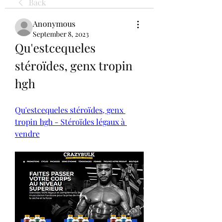
Back
Anonymous
September 8, 2023
Qu'estcequeles 
stéroïdes, genx tropin 
hgh
Qu'estcequeles stéroïdes, genx 
tropin hgh - Stéroïdes légaux à 
vendre