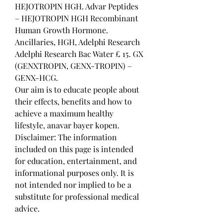
HEJOTROPIN HGH. Advar Peptides 
– HEJOTROPIN HGH Recombinant 
Human Growth Hormone. 
Ancillaries, HGH, Adelphi Research 
Adelphi Research Bac Water £ 15. GX 
(GENXTROPIN, GENX-TROPIN) – 
GENX-HCG. 
Our aim is to educate people about 
their effects, benefits and how to 
achieve a maximum healthy 
lifestyle, anavar bayer kopen. 
Disclaimer: The information 
included on this page is intended 
for education, entertainment, and 
informational purposes only. It is 
not intended nor implied to be a 
substitute for professional medical 
advice.