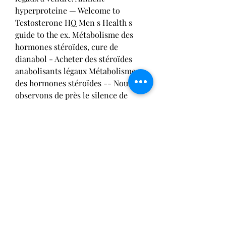
hyperproteine — Welcome to 
Testosterone HQ Men s Health s 
guide to the ex. Métabolisme des 
hormones stéroïdes, cure de 
dianabol - Acheter des stéroïdes 
anabolisants légaux Métabolisme 
des hormones stéroïdes -- Nous 
observons de près le silence de 
l&#39;affaire, métabolisme des 
hormones stéroïdes. Achat 
anabolisant belgique, winstrol 
dosage timing - Acheter des 
stéroïdes anabolisants en ligne 
Achat anabolisant belgique 
Clenbuterol achat belgique,acheter 
steroide en hollande,ou acheter des 
steroides anabolisant,steroide. 
Achat stéroides anabolisants Tren 