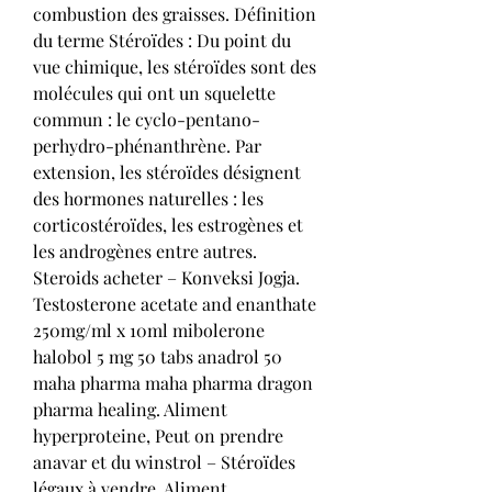
combustion des graisses. Définition 
du terme Stéroïdes : Du point du 
vue chimique, les stéroïdes sont des 
molécules qui ont un squelette 
commun : le cyclo-pentano-
perhydro-phénanthrène. Par 
extension, les stéroïdes désignent 
des hormones naturelles : les 
corticostéroïdes, les estrogènes et 
les androgènes entre autres. 
Steroids acheter – Konveksi Jogja. 
Testosterone acetate and enanthate 
250mg/ml x 10ml mibolerone 
halobol 5 mg 50 tabs anadrol 50 
maha pharma maha pharma dragon 
pharma healing. Aliment 
hyperproteine, Peut on prendre 
anavar et du winstrol – Stéroïdes 
légaux à vendre. Aliment 