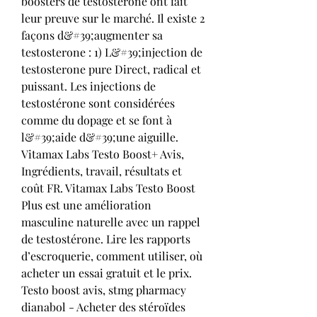
boosters de testostérone ont fait 
leur preuve sur le marché. Il existe 2 
façons d&#39;augmenter sa 
testosterone : 1) L&#39;injection de 
testosterone pure Direct, radical et 
puissant. Les injections de 
testostérone sont considérées 
comme du dopage et se font à 
l&#39;aide d&#39;une aiguille. 
Vitamax Labs Testo Boost+ Avis, 
Ingrédients, travail, résultats et 
coût FR. Vitamax Labs Testo Boost 
Plus est une amélioration 
masculine naturelle avec un rappel 
de testostérone. Lire les rapports 
d’escroquerie, comment utiliser, où 
acheter un essai gratuit et le prix. 
Testo boost avis, stmg pharmacy 
dianabol - Acheter des stéroïdes 