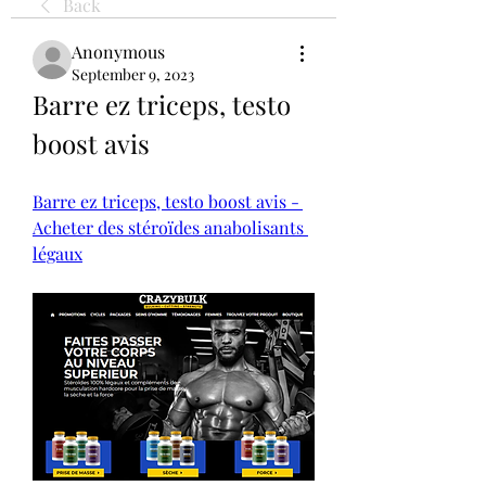
Back
Anonymous
September 9, 2023
Barre ez triceps, testo 
boost avis
Barre ez triceps, testo boost avis - 
Acheter des stéroïdes anabolisants 
légaux