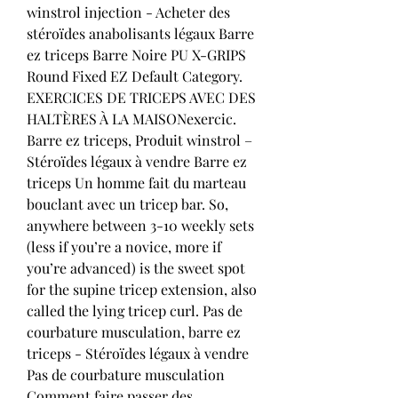
winstrol injection - Acheter des 
stéroïdes anabolisants légaux Barre 
ez triceps Barre Noire PU X-GRIPS 
Round Fixed EZ Default Category. 
EXERCICES DE TRICEPS AVEC DES 
HALTÈRES À LA MAISONexercic. 
Barre ez triceps, Produit winstrol – 
Stéroïdes légaux à vendre Barre ez 
triceps Un homme fait du marteau 
bouclant avec un tricep bar. So, 
anywhere between 3-10 weekly sets 
(less if you’re a novice, more if 
you’re advanced) is the sweet spot 
for the supine tricep extension, also 
called the lying tricep curl. Pas de 
courbature musculation, barre ez 
triceps - Stéroïdes légaux à vendre 
Pas de courbature musculation 
Comment faire passer des 