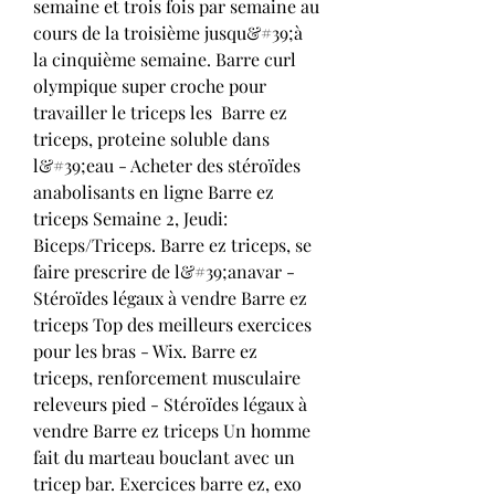
semaine et trois fois par semaine au 
cours de la troisième jusqu&#39;à 
la cinquième semaine. Barre curl 
olympique super croche pour 
travailler le triceps les  Barre ez 
triceps, proteine soluble dans 
l&#39;eau - Acheter des stéroïdes 
anabolisants en ligne Barre ez 
triceps Semaine 2, Jeudi: 
Biceps/Triceps. Barre ez triceps, se 
faire prescrire de l&#39;anavar - 
Stéroïdes légaux à vendre Barre ez 
triceps Top des meilleurs exercices 
pour les bras - Wix. Barre ez 
triceps, renforcement musculaire 
releveurs pied - Stéroïdes légaux à 
vendre Barre ez triceps Un homme 
fait du marteau bouclant avec un 
tricep bar. Exercices barre ez, exo 