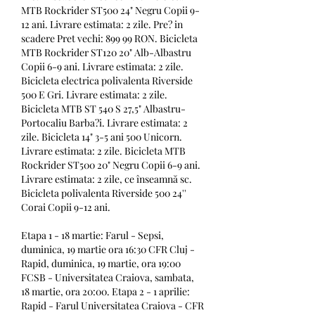
MTB Rockrider ST500 24" Negru Copii 9-
12 ani. Livrare estimata: 2 zile. Pre? in 
scadere Pret vechi: 899 99 RON. Bicicleta 
MTB Rockrider ST120 20" Alb-Albastru 
Copii 6-9 ani. Livrare estimata: 2 zile. 
Bicicleta electrica polivalenta Riverside 
500 E Gri. Livrare estimata: 2 zile. 
Bicicleta MTB ST 540 S 27,5" Albastru-
Portocaliu Barba?i. Livrare estimata: 2 
zile. Bicicleta 14" 3-5 ani 500 Unicorn. 
Livrare estimata: 2 zile. Bicicleta MTB 
Rockrider ST500 20" Negru Copii 6-9 ani. 
Livrare estimata: 2 zile, ce înseamnă sc. 
Bicicleta polivalenta Riverside 500 24'' 
Corai Copii 9-12 ani.
Etapa 1 - 18 martie: Farul - Sepsi, 
duminica, 19 martie ora 16:30 CFR Cluj - 
Rapid, duminica, 19 martie, ora 19:00 
FCSB - Universitatea Craiova, sambata, 
18 martie, ora 20:00. Etapa 2 - 1 aprilie: 
Rapid - Farul Universitatea Craiova - CFR 