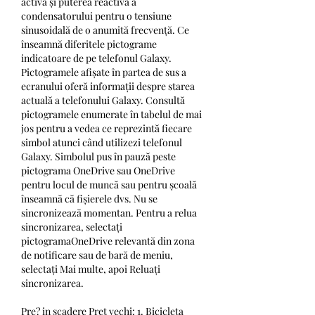
activă și puterea reactivă a 
condensatorului pentru o tensiune 
sinusoidală de o anumită frecvență. Ce 
înseamnă diferitele pictograme 
indicatoare de pe telefonul Galaxy. 
Pictogramele afișate în partea de sus a 
ecranului oferă informații despre starea 
actuală a telefonului Galaxy. Consultă 
pictogramele enumerate în tabelul de mai 
jos pentru a vedea ce reprezintă fiecare 
simbol atunci când utilizezi telefonul 
Galaxy. Simbolul pus în pauză peste 
pictograma OneDrive sau OneDrive 
pentru locul de muncă sau pentru școală 
înseamnă că fișierele dvs. Nu se 
sincronizează momentan. Pentru a relua 
sincronizarea, selectați 
pictogramaOneDrive relevantă din zona 
de notificare sau de bară de meniu, 
selectați Mai multe, apoi Reluați 
sincronizarea. 
Pre? in scadere Pret vechi: 1. Bicicleta 