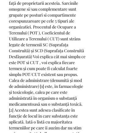
față de proprietarii acesteia. Sarcinile 
omogene si/sau complementare sunt 
grupate pe posturi si compartimente 
corespunzaroare pe cele 5 tipuri ale 
organizatiei. Procentul de Ocupare a 
Terenului ( POT ), Coeficientul de 
Utilizare a Terenului ( CUT) sunt strâns 
legate de termenii SC (Suprafața 
Construită) și SCD (Suprafața Construită 
Desfășurată) Voi explica cât mai simplu ce 
este POT si CUT , voi explica fiecare 
termen și cum poate fi calculat foarte 
simplu POT/CUT existent sau propus. 
Calea de administrare (denumită și mod 
de administrare) [1] este, în farmacologie 
și toxicologie, calea pe care este 
administrată în organism o substanță 
medicamentoasă sau o substanță toxică. 
[2] Acestea sunt adesea clasificate în 
funcție de locul în care substanța este 
aplicată. Iată o listă cu majoritatea 
termeniilor pe care ii auzim dar nu stim 