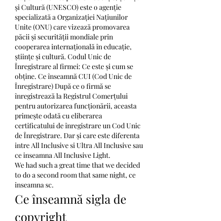
și Cultură (UNESCO) este o agenție 
specializată a Organizației Națiunilor 
Unite (ONU) care vizează promovarea 
păcii și securității mondiale prin 
cooperarea internațională în educație, 
științe și cultură. Codul Unic de 
Înregistrare al firmei: Ce este și cum se 
obține. Ce înseamnă CUI (Cod Unic de 
Înregistrare) După ce o firmă se 
înregistrează la Registrul Comerțului 
pentru autorizarea funcționării, aceasta 
primește odată cu eliberarea 
certificatului de înregistrare un Cod Unic 
de Înregistrare. Dar și care este diferenta 
intre All Inclusive si Ultra All Inclusive sau 
ce inseamna All Inclusive Light. 
We had such a great time that we decided 
to do a second room that same night, ce 
inseamna sc.
Ce înseamnă sigla de 
copyright