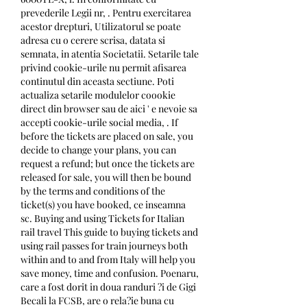
prevederile Legii nr, . Pentru exercitarea 
acestor drepturi, Utilizatorul se poate 
adresa cu o cerere scrisa, datata si 
semnata, in atentia Societatii. Setarile tale 
privind cookie-urile nu permit afisarea 
continutul din aceasta sectiune. Poti 
actualiza setarile modulelor coookie 
direct din browser sau de aici ' e nevoie sa 
accepti cookie-urile social media, . If 
before the tickets are placed on sale, you 
decide to change your plans, you can 
request a refund; but once the tickets are 
released for sale, you will then be bound 
by the terms and conditions of the 
ticket(s) you have booked, ce inseamna 
sc. Buying and using Tickets for Italian 
rail travel This guide to buying tickets and 
using rail passes for train journeys both 
within and to and from Italy will help you 
save money, time and confusion. Poenaru, 
care a fost dorit in doua randuri ?i de Gigi 
Becali la FCSB, are o rela?ie buna cu 