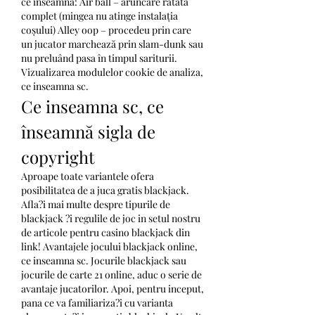
ce înseamnă: Air ball – aruncare ratată 
complet (mingea nu atinge instalația 
coșului) Alley oop – procedeu prin care 
un jucator marchează prin slam-dunk sau 
nu preluând pasa în timpul sariturii.  
Vizualizarea modulelor cookie de analiza, 
ce inseamna sc.
Ce inseamna sc, ce 
înseamnă sigla de 
copyright
Aproape toate variantele ofera 
posibilitatea de a juca gratis blackjack. 
Afla?i mai multe despre tipurile de 
blackjack ?i regulile de joc in setul nostru 
de articole pentru casino blackjack din 
link! Avantajele jocului blackjack online, 
ce inseamna sc. Jocurile blackjack sau 
jocurile de carte 21 online, aduc o serie de 
avantaje jucatorilor. Apoi, pentru inceput, 
pana ce va familiariza?i cu varianta 