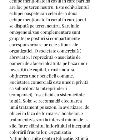
echipe menționate în cazul în care partida 
are loc pe teren neutru. Este echivalentul 
echipei oaspete sau celei de-a doua 
echipe menționate în cazul în care jocul 
se dispută pe teren neutru. Sarcinile 
omogene si/sau complementare sunt 
grupate pe posturi si compartimente 
corespunzaroare pe cele 5 tipuri ale 
organizatiei. O societate comercială ( 
abreviat S. ) reprezintă o asociație de 
oameni de afaceri alcătuită pe baza unor 
investiții de capital, urmărindu-se 
obținerea unor beneficii comune. 
Societatea comercială este uneori privită 
ca subordonată întreprinderii 
(companiei). Insecticid cu sistemicitate 
totală. Soia: se recomandă efectuarea 
unui tratament pe sezon, la avertizare, de 
obicei în faza de formare a boabelor. 2 
tratamente/sezon la interval minim de 14 
zile, între sfârșitul înfloritului și începutul 
colorării fruc te lor. Organizația 
Națiunilor Unite pentru Educație, Știință 