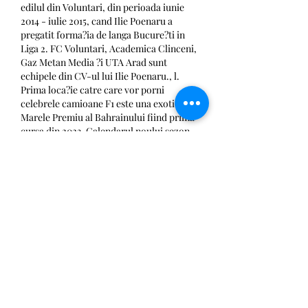
edilul din Voluntari, din perioada iunie 
2014 - iulie 2015, cand Ilie Poenaru a 
pregatit forma?ia de langa Bucure?ti in 
Liga 2. FC Voluntari, Academica Clinceni, 
Gaz Metan Media ?i UTA Arad sunt 
echipele din CV-ul lui Ilie Poenaru., l. 
Prima loca?ie catre care vor porni 
celebrele camioane F1 este una exotica ' 
Marele Premiu al Bahrainului fiind prima 
cursa din 2023. Calendarul noului sezon 
din Formula 1: Marele Premiu al 
Bahrainului, Sakhir ' 5 martie Marele 
Premiu al Arabiei Saudite, Jeddah ' 19 
martie Marele Premiu al Australiei, 
Melbourne ' 2 aprilie Marele Premiu al 
Chinei, Shanghai ' 16 aprilie Marele 
Premiu al Azerbaidjanului, Baku ' 30 
aprilie Marele Premiu din Miami ' 7 mai 
Marele Premiu Emilia, Romagna, 
Circuitul Imola ' 21 mai Marele Premiu al 
Monaco ' 28 mai Marele Premiu al Spaniei 
' 4 iunie Marele Premiu al Canadei, 