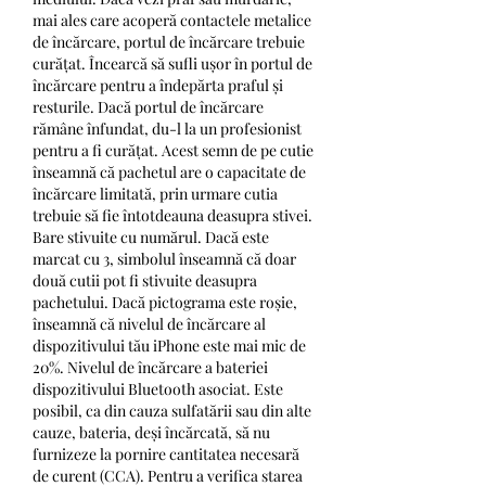
mai ales care acoperă contactele metalice 
de încărcare, portul de încărcare trebuie 
curățat. Încearcă să sufli ușor în portul de 
încărcare pentru a îndepărta praful și 
resturile. Dacă portul de încărcare 
rămâne înfundat, du-l la un profesionist 
pentru a fi curățat. Acest semn de pe cutie 
înseamnă că pachetul are o capacitate de 
încărcare limitată, prin urmare cutia 
trebuie să fie întotdeauna deasupra stivei. 
Bare stivuite cu numărul. Dacă este 
marcat cu 3, simbolul înseamnă că doar 
două cutii pot fi stivuite deasupra 
pachetului. Dacă pictograma este roșie, 
înseamnă că nivelul de încărcare al 
dispozitivului tău iPhone este mai mic de 
20%. Nivelul de încărcare a bateriei 
dispozitivului Bluetooth asociat. Este 
posibil, ca din cauza sulfatării sau din alte 
cauze, bateria, deși încărcată, să nu 
furnizeze la pornire cantitatea necesară 
de curent (CCA). Pentru a verifica starea 