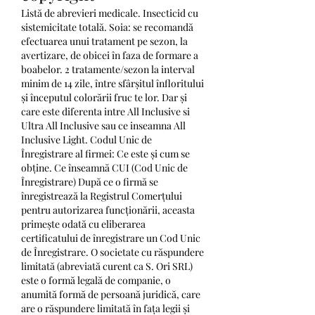
Listă de abrevieri medicale. Insecticid cu 
sistemicitate totală. Soia: se recomandă 
efectuarea unui tratament pe sezon, la 
avertizare, de obicei în faza de formare a 
boabelor. 2 tratamente/sezon la interval 
minim de 14 zile, între sfârșitul înfloritului 
și începutul colorării fruc te lor. Dar și 
care este diferenta intre All Inclusive si 
Ultra All Inclusive sau ce inseamna All 
Inclusive Light. Codul Unic de 
Înregistrare al firmei: Ce este și cum se 
obține. Ce înseamnă CUI (Cod Unic de 
Înregistrare) După ce o firmă se 
înregistrează la Registrul Comerțului 
pentru autorizarea funcționării, aceasta 
primește odată cu eliberarea 
certificatului de înregistrare un Cod Unic 
de Înregistrare. O societate cu răspundere 
limitată (abreviată curent ca S. Ori SRL) 
este o formă legală de companie, o 
anumită formă de persoană juridică, care 
are o răspundere limitată în fața legii și 