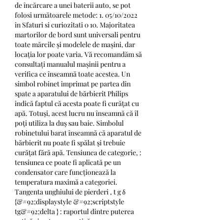
de încărcare a unei baterii auto, se pot 
folosi următoarele metode: 1. 05/10/2022 
in Sfaturi si curiozitati 0 10. Majoritatea 
martorilor de bord sunt universali pentru 
toate mărcile și modelele de mașini, dar 
locația lor poate varia. Vă recomandăm să 
consultați manualul mașinii pentru a 
verifica ce înseamnă toate acestea. Un 
simbol robinet imprimat pe partea din 
spate a aparatului de bărbierit Philips 
indică faptul că acesta poate fi curăţat cu 
apă. Totuşi, acest lucru nu înseamnă că îl 
poţi utiliza la duş sau baie. Simbolul 
robinetului barat înseamnă că aparatul de 
bărbierit nu poate fi spălat şi trebuie 
curăţat fără apă. Tensiunea de categorie, : 
tensiunea ce poate fi aplicată pe un 
condensator care funcționează la 
temperatura maximă a categoriei. 
Tangenta unghiului de pierderi , t g δ 
{&#92;displaystyle &#92;scriptstyle 
tg&#92;delta } : raportul dintre puterea 