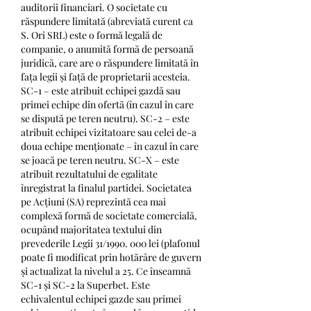
auditorii financiari. O societate cu 
răspundere limitată (abreviată curent ca 
S. Ori SRL) este o formă legală de 
companie, o anumită formă de persoană 
juridică, care are o răspundere limitată în 
fața legii și față de proprietarii acesteia. 
SC-1 – este atribuit echipei gazdă sau 
primei echipe din ofertă (în cazul în care 
se dispută pe teren neutru). SC-2 – este 
atribuit echipei vizitatoare sau celei de-a 
doua echipe menționate – în cazul în care 
se joacă pe teren neutru. SC-X – este 
atribuit rezultatului de egalitate 
înregistrat la finalul partidei. Societatea 
pe Acțiuni (SA) reprezintă cea mai 
complexă formă de societate comercială, 
ocupând majoritatea textului din 
prevederile Legii 31/1990. 000 lei (plafonul 
poate fi modificat prin hotărâre de guvern 
și actualizat la nivelul a 25. Ce înseamnă 
SC-1 și SC-2 la Superbet. Este 
echivalentul echipei gazde sau primei 