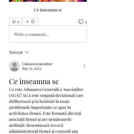
Ce inseamna sc
1
0
Write a comment...
Newest
Unknown member
Sep 25, 2023
Ce inseamna sc
Ce este Adunarea Generală a Asociaților 
(AGA)? AGA este organul decizional care 
deliberează și ia hotărâri în toate 
problemele importante ce apar în 
activitatea firmei. Este formată din toți 
asociații firmei și are următoarele 
atribuții: desemnează/revocă 
administratorul firmei și cenzorii sau 