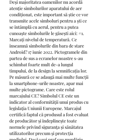
Deși majoritatea oamenilor nu acordă 
atenție simbolurilor aparatului de aer 
condiționat, este important să știe ce vor 
transmite acele simboluri pentru a ști ce 
se întâmplă cu aerul, pentru a putea 
cunoaște simbolurile le găsești aici: #1. 
Marcați nivelul de temperatură. Ce 
înseamnă simbolurile din bara de stare 
Android? 17 iunie 2022. Pictogramele din 
partea de sus a ecranelor noastre s-au 
schimbat foarte mult de-a lungul 
timpului, de la design la semnificația lor. 
Pe măsură ce se adaugă mai multe funcții 
la smartphone-urile noastre, apar mai 
multe pictograme. Care este rolul 
marcajului CE? Simbolul CE este un 
indicator al conformităţii unui produs cu 
legislaţia Uniunii Europene. Marcajul 
certifică faptul că produsul a fost evaluat 
de producător și îndeplineşte toate 
normele privind siguranţa și sănătatea 
utilizatorilor precum și protecția 
mediului. Dacă vezi praf sau murdărie, 