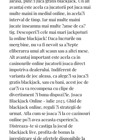
aleasa, pute?i juca gratis blackjack. Un alt 
avantaj este acela ca jucatorii pot juca mai 
multe maini in mediul online, in acela?i 
interval de timp. Iar mai multe maini 
jucate inseamna mai multe ?anse de ca?
tig. Descoperi?i cele mai mari jackpoturi 
la online blackjack! Daca lucrurile nu 
merg bine, nu va fi nevoit sa a?tepte 
eliberarea unui alt scaun sau a altei mese. 
Alt avantaj important este acela ca in 
casinourile online jucatorii joaca direct 
impotriva dealerului. Indiferent de 
varianta de joc aleasa, ca alege?i sa juca?i 
gratis blackjack, sau cu bani, acest joc de 
car?i va va recompena cu clipe de 
divertisment ?i buna dispozi?ie. Joaca 
Blackjack Online - iulie 2023. Ghid de 
blackjack online, reguli ?i strategii de 
urmat. Afla cum se joaca ?i la ce cazinouri 
online po?i avea aceasta experien?a. 
Distreaza-te si castiga la jocul de 
blackjack live, profita de bonus la 
inregistrare si de ofertele disponibile la 