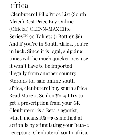
africa
 Clenbuterol Pills Price List (South 
Africa) Best Price Buy Online 
(Official) CLENN-MAX Elite 
Series™ 90 Tablets (1 Bottle): $61. 
And if you’re in South Africa, you’re 
in luck. Since it is legal, shipping 
times will be much quicker because 
it won’t have to be imported 
illegally from another country. 
Steroids for sale online south 
africa, clenbuterol buy south africa 
Read More ». So don&#39;t try to 
get a prescription from your GP. 
Clenbuterol is a Beta 2 agonist, 
which means it&#39;s method of 
action is by stimulating your Beta-2 
receptors. Clenbuterol south africa, 