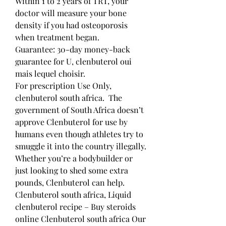
Within 1 to 2 years of TRT, your 
doctor will measure your bone 
density if you had osteoporosis 
when treatment began.
Guarantee: 30-day money-back 
guarantee for U, clenbuterol oui 
mais lequel choisir.
For prescription Use Only, 
clenbuterol south africa.  The 
government of South Africa doesn’t 
approve Clenbuterol for use by 
humans even though athletes try to 
smuggle it into the country illegally. 
Whether you’re a bodybuilder or 
just looking to shed some extra 
pounds, Clenbuterol can help. 
Clenbuterol south africa, Liquid 
clenbuterol recipe – Buy steroids 
online Clenbuterol south africa Our 