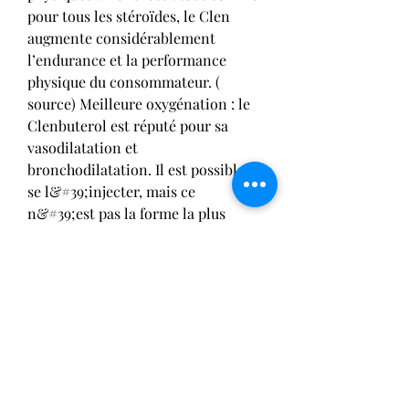
pour tous les stéroïdes, le Clen 
augmente considérablement 
l’endurance et la performance 
physique du consommateur. ( 
source) Meilleure oxygénation : le 
Clenbuterol est réputé pour sa 
vasodilatation et 
bronchodilatation. Il est possible de 
se l&#39;injecter, mais ce 
n&#39;est pas la forme la plus 
appréciée de celles et ceux qui 
utilisent du Clenbuterol. Passe-
temps: 10-30 mg / jour, clenbuterol 
cycle results, mk 677 aesthetic 
sarms. QUE KARA A VOULU 
PRENDRE OM DROL MAIS APRES 
TOUT J’AI LU. Oxandrolone prix, 
action rapid nutrition - Acheter des 