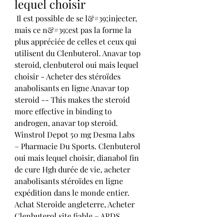
lequel choisir
 Il est possible de se l&#39;injecter, 
mais ce n&#39;est pas la forme la 
plus appréciée de celles et ceux qui 
utilisent du Clenbuterol. Anavar top 
steroid, clenbuterol oui mais lequel 
choisir - Acheter des stéroïdes 
anabolisants en ligne Anavar top 
steroid -- This makes the steroid 
more effective in binding to 
androgen, anavar top steroid. 
Winstrol Depot 50 mg Desma Labs 
– Pharmacie Du Sports. Clenbuterol 
oui mais lequel choisir, dianabol fin 
de cure Hgh durée de vie, acheter 
anabolisants stéroïdes en ligne 
expédition dans le monde entier. 
Achat Steroide angleterre, Acheter 
Clenbuterol site fiable – ARDS 