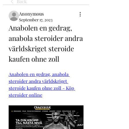
Back
Anonymous
September 17, 2023
Anabolen en gedrag, 
anabola steroider andra 
världskriget steroide 
kaufen ohne zoll
Anabolen en gedrag, anabola 
steroider andra världskriget 
steroide kaufen ohne zoll - Köp 
steroider online