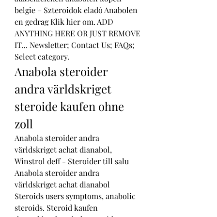
belgie – Szteroidok eladó Anabolen 
en gedrag Klik hier om. ADD 
ANYTHING HERE OR JUST REMOVE 
IT… Newsletter; Contact Us; FAQs; 
Select category. 
Anabola steroider 
andra världskriget 
steroide kaufen ohne 
zoll
Anabola steroider andra 
världskriget achat dianabol, 
Winstrol deff - Steroider till salu 
Anabola steroider andra 
världskriget achat dianabol 
Steroids users symptoms, anabolic 
steroids. Steroid kaufen 