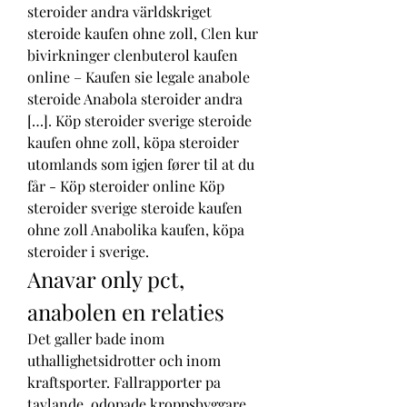
steroider andra världskriget 
steroide kaufen ohne zoll, Clen kur 
bivirkninger clenbuterol kaufen 
online – Kaufen sie legale anabole 
steroide Anabola steroider andra 
[…]. Köp steroider sverige steroide 
kaufen ohne zoll, köpa steroider 
utomlands som igjen fører til at du 
får - Köp steroider online Köp 
steroider sverige steroide kaufen 
ohne zoll Anabolika kaufen, köpa 
steroider i sverige. 
Anavar only pct, 
anabolen en relaties
Det galler bade inom 
uthallighetsidrotter och inom 
kraftsporter. Fallrapporter pa 
tavlande, odopade kroppsbyggare 