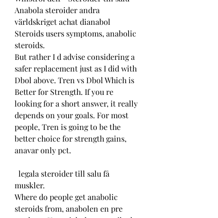
Anabola steroider andra 
världskriget achat dianabol 
Steroids users symptoms, anabolic 
steroids. 
But rather I d advise considering a 
safer replacement just as I did with 
Dbol above. Tren vs Dbol Which is 
Better for Strength. If you re 
looking for a short answer, it really 
depends on your goals. For most 
people, Tren is going to be the 
better choice for strength gains, 
anavar only pct.
  legala steroider till salu få 
muskler.
Where do people get anabolic 
steroids from, anabolen en pre 