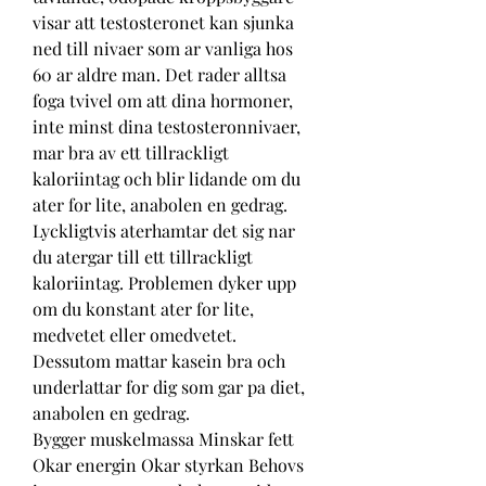
visar att testosteronet kan sjunka 
ned till nivaer som ar vanliga hos 
60 ar aldre man. Det rader alltsa 
foga tvivel om att dina hormoner, 
inte minst dina testosteronnivaer, 
mar bra av ett tillrackligt 
kaloriintag och blir lidande om du 
ater for lite, anabolen en gedrag. 
Lyckligtvis aterhamtar det sig nar 
du atergar till ett tillrackligt 
kaloriintag. Problemen dyker upp 
om du konstant ater for lite, 
medvetet eller omedvetet.
Dessutom mattar kasein bra och 
underlattar for dig som gar pa diet, 
anabolen en gedrag.
Bygger muskelmassa Minskar fett 
Okar energin Okar styrkan Behovs 