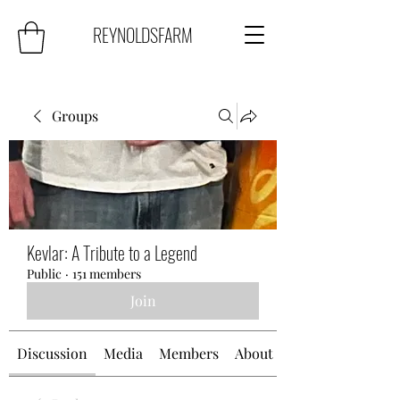
REYNOLDSFARM
Groups
Kevlar: A Tribute to a Legend
Public
·
151 members
Join
Discussion
Media
Members
About