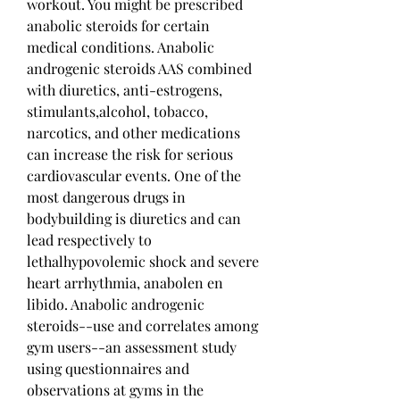
workout. You might be prescribed 
anabolic steroids for certain 
medical conditions. Anabolic 
androgenic steroids AAS combined 
with diuretics, anti-estrogens, 
stimulants,alcohol, tobacco, 
narcotics, and other medications 
can increase the risk for serious 
cardiovascular events. One of the 
most dangerous drugs in 
bodybuilding is diuretics and can 
lead respectively to 
lethalhypovolemic shock and severe 
heart arrhythmia, anabolen en 
libido. Anabolic androgenic 
steroids--use and correlates among 
gym users--an assessment study 
using questionnaires and 
observations at gyms in the 