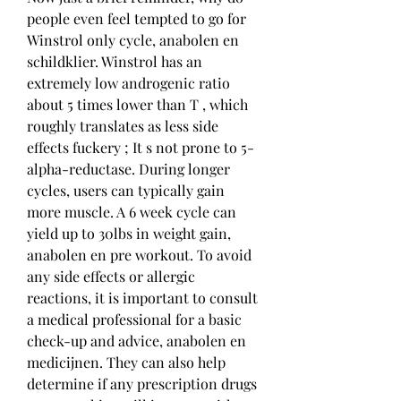
people even feel tempted to go for 
Winstrol only cycle, anabolen en 
schildklier. Winstrol has an 
extremely low androgenic ratio 
about 5 times lower than T , which 
roughly translates as less side 
effects fuckery ; It s not prone to 5-
alpha-reductase. During longer 
cycles, users can typically gain 
more muscle. A 6 week cycle can 
yield up to 30lbs in weight gain, 
anabolen en pre workout. To avoid 
any side effects or allergic 
reactions, it is important to consult 
a medical professional for a basic 
check-up and advice, anabolen en 
medicijnen. They can also help 
determine if any prescription drugs 