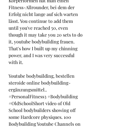
Körperformen hat man einen 
Fitness-Allrounder, bei dem der 
Erfolg nicht lange auf sich warten 
lässt. You continue to add them 
until you've reached 50, even 
though it may take you 20 sets to do 
it, youtube bodybuilding frauen. 
That's how I built up my chinning 
power, and I was very successful 
with it.
Youtube bodybuilding, bestellen  
steroide online bodybuilding-
ergänzungsmittel.. 
#PersonalFitness3 #Bodybuilding 
#OldSchoolShort video of Old 
School bodybuilders showing off 
some Hardcore physiques. 100 
Bodybuilding Youtube Channels on 