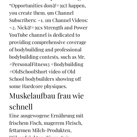
“Opportunities don&#39;t happen, 
you create them. 9m Channel 
Subscribers: ~1. 1m Channel Videos: 
~2. Nick&#39;s Strength and Power 
YouTube channel is dedicated to 
providing comprehensive coverage 
of bodybuilding and professional 
bodybuilding contests, such as Mr. 
#PersonalFitness3 #Bodybuilding 
#OldSchoolShort video of Old 
School bodybuilders showing off 
some Hardcore physiques. 
Muskelaufbau frau wie 
schnell
Eine ausgewogene Ernährung mit 
frischem Fisch, magerem Fleisch, 
fettarmen Milch-Produkten, 