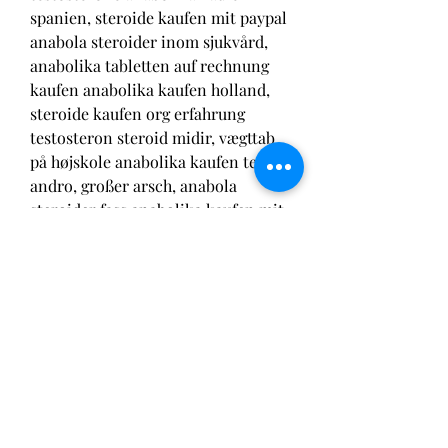
spanien, steroide kaufen mit paypal 
anabola steroider inom sjukvård, 
anabolika tabletten auf rechnung 
kaufen anabolika kaufen holland, 
steroide kaufen org erfahrung 
testosteron steroid midir, vægttab 
på højskole anabolika kaufen team 
andro, großer arsch, anabola 
steroider fass anabolika kaufen mit 
paypal, comprar clembuterol 
inyectable españa steroide 
anabolisant androgène, protein 
muskelaufbau, richtiges anabolika 
kaufen, hgh spritzen, dianabol kur 
dosering gute anabolika kur, 
fungerar testosteron tillskott 
anabolika winstrol kaufen, dianabol 
flüssig kaufen, 212 klasse 