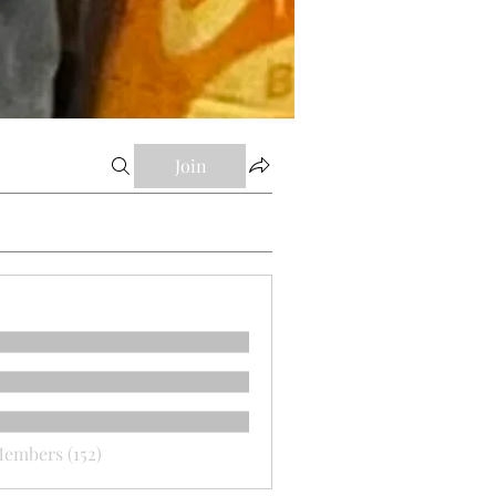
Join
Members (152)