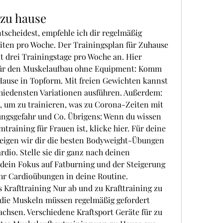
 zu hause
tscheidest, empfehle ich dir regelmäßig 
iten pro Woche. Der Trainingsplan für Zuhause 
mt drei Trainingstage pro Woche an. Hier 
ür den Muskelaufbau ohne Equipment: Komm 
Hause in Topform. Mit freien Gewichten kannst 
hiedensten Variationen ausführen. Außerdem: 
, um zu trainieren, was zu Corona-Zeiten mit 
ngsgefahr und Co. Übrigens: Wenn du wissen 
training für Frauen ist, klicke hier. Für deine 
igen wir dir die besten Bodyweight-Übungen 
dio. Stelle sie dir ganz nach deinen 
dein Fokus auf Fatburning und der Steigerung 
hr Cardioübungen in deine Routine. 
s Krafttraining Nur ab und zu Krafttraining zu 
 die Muskeln müssen regelmäßig gefordert 
chsen. Verschiedene Kraftsport Geräte für zu 