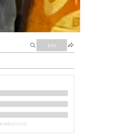
Join
Members (151)