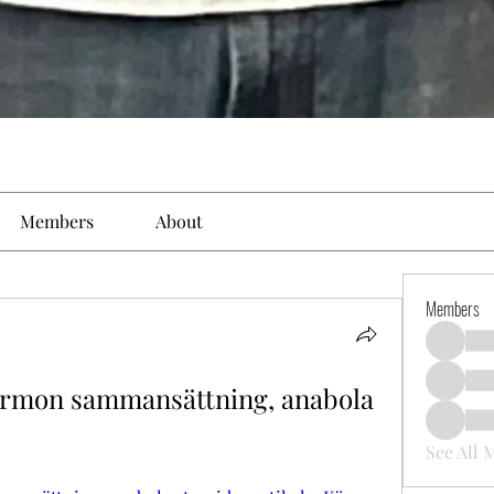
Members
About
Members
ormon sammansättning, anabola 
See All 