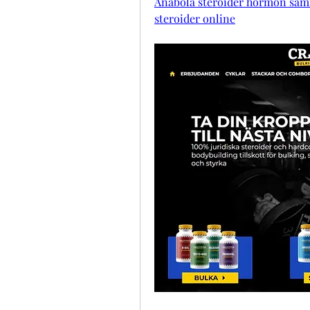
Anabola steroider hormon samma
steroider online