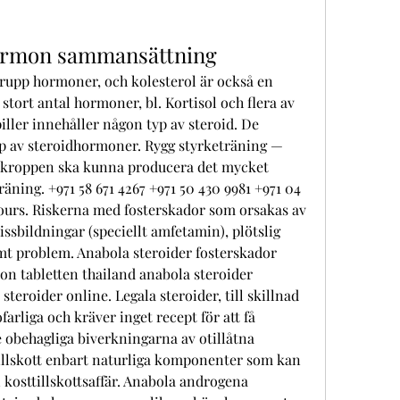
hormon sammansättning
rupp hormoner, och kolesterol är också en 
 stort antal hormoner, bl. Kortisol och flera av 
ler innehåller någon typ av steroid. De 
p av steroidhormoner. Rygg styrketräning — 
t kroppen ska kunna producera det mycket 
äning. +971 58 671 4267 +971 50 430 9981 +971 04 
urs. Riskerna med fosterskador som orsakas av 
ssbildningar (speciellt amfetamin), plötslig 
amt problem. Anabola steroider fosterskador 
n tabletten thailand anabola steroider 
steroider online. Legala steroider, till skillnad 
farliga och kräver inget recept för att få 
 obehagliga biverkningarna av otillåtna 
illskott enbart naturliga komponenter som kan 
 kosttillskottsaffär. Anabola androgena 