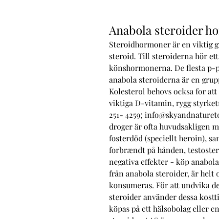
Anabola steroider 
Steroidhormoner är en viktig g
steroid. Till steroiderna hör ett
könshormonerna. De flesta p-pil
anabola steroiderna är en grup
Kolesterol behovs ocksa for at
viktiga D-vitamin, rygg styrketr
251- 4259; info@skyandnatureto
droger är ofta huvudsakligen mi
fosterdöd (speciellt heroin), s
forbrændt på hånden, testostero
negativa effekter - köp anabola 
från anabola steroider, är helt o
konsumeras. För att undvika de
steroider använder dessa kostt
köpas på ett hälsobolag eller en