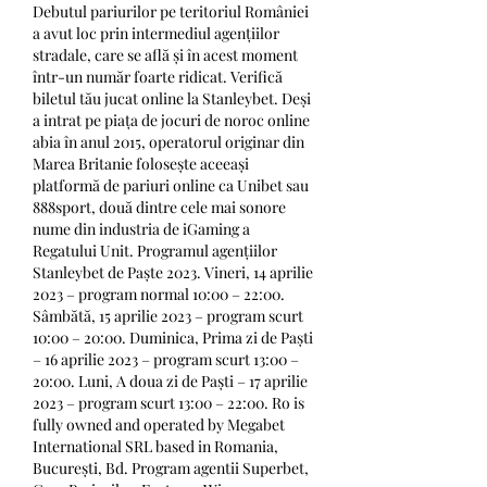
Debutul pariurilor pe teritoriul României 
a avut loc prin intermediul agențiilor 
stradale, care se află și în acest moment 
într-un număr foarte ridicat. Verifică 
biletul tău jucat online la Stanleybet. Deși 
a intrat pe piața de jocuri de noroc online 
abia în anul 2015, operatorul originar din 
Marea Britanie folosește aceeași 
platformă de pariuri online ca Unibet sau 
888sport, două dintre cele mai sonore 
nume din industria de iGaming a 
Regatului Unit. Programul agențiilor 
Stanleybet de Paște 2023. Vineri, 14 aprilie 
2023 – program normal 10:00 – 22:00. 
Sâmbătă, 15 aprilie 2023 – program scurt 
10:00 – 20:00. Duminica, Prima zi de Paști 
– 16 aprilie 2023 – program scurt 13:00 – 
20:00. Luni, A doua zi de Paști – 17 aprilie 
2023 – program scurt 13:00 – 22:00. Ro is 
fully owned and operated by Megabet 
International SRL based in Romania, 
București, Bd. Program agentii Superbet, 