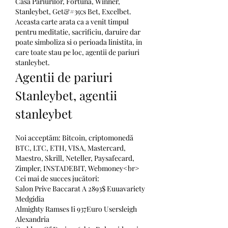
Casa Pariurilor, Fortuna, Winner, 
Stanleybet, Get&#39;s Bet, Excelbet.  
Aceasta carte arata ca a venit timpul 
pentru meditatie, sacrificiu, daruire dar 
poate simboliza si o perioada linistita, in 
care toate stau pe loc, agentii de pariuri 
stanleybet.
Agentii de pariuri 
Stanleybet, agentii 
stanleybet
Noi acceptăm: Bitcoin, criptomonedă 
BTC, LTC, ETH, VISA, Mastercard, 
Maestro, Skrill, Neteller, Paysafecard, 
Zimpler, INSTADEBIT, Webmoney<br>
Cei mai de succes jucători:
Salon Prive Baccarat A 2893$ Euuavariety 
Medgidia 
Almighty Ramses Ii 937Euro Usersleigh 
Alexandria 