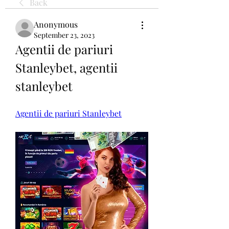
Back
Anonymous
September 23, 2023
Agentii de pariuri 
Stanleybet, agentii 
stanleybet
Agentii de pariuri Stanleybet