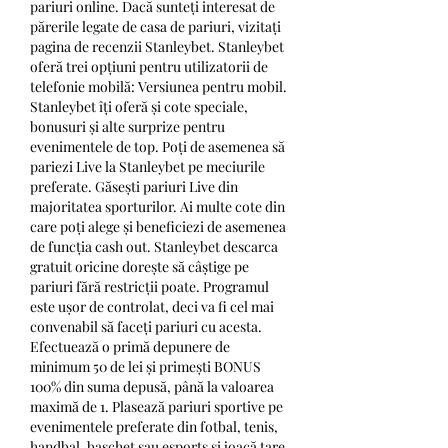
pariuri online. Dacă sunteți interesat de 
părerile legate de casa de pariuri, vizitați 
pagina de recenzii Stanleybet. Stanleybet 
oferă trei opțiuni pentru utilizatorii de 
telefonie mobilă: Versiunea pentru mobil. 
Stanleybet îți oferă și cote speciale, 
bonusuri și alte surprize pentru 
evenimentele de top. Poți de asemenea să 
pariezi Live la Stanleybet pe meciurile 
preferate. Găsești pariuri Live din 
majoritatea sporturilor. Ai multe cote din 
care poți alege și beneficiezi de asemenea 
de funcția cash out. Stanleybet descarca 
gratuit oricine dorește să câștige pe 
pariuri fără restricții poate. Programul 
este ușor de controlat, deci va fi cel mai 
convenabil să faceți pariuri cu acesta. 
Efectuează o primă depunere de 
minimum 50 de lei și primești BONUS 
100% din suma depusă, până la valoarea 
maximă de 1. Plasează pariuri sportive pe 
evenimentele preferate din fotbal, tenis, 
handbal, baschet sau esports și joacă tare 