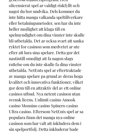
olicensierat spel ar valdigt riskfyllt och 
nagot du bor undvika. Dels kommer du 
inte hitta manga valkanda speltillverkare 
eller betalningsmetoder, sen har du inte 
heller mojlighet att klaga till en 
spelmyndighet om dina vinster inte skulle 
bli utbetalda. Det ar ocksa svart att sanka 
ryktet for casinon som medvetet ar ute 
efter att lura sina spelare. Detta gor det 
nastintill omojligt att fa nagon slags 
rattelse om du inte skulle fa dina vinster 
utbetalda. NetEnts spel ar eftertraktade 
av manga spelare pa grund av deras hoga 
kvalitet och innovativa funktioner, vilket 
gor dem till en attraktiv del av ett online 
casinos utbud. Nya netent casinon utan 
svensk licens. Unlimit casino Amook 
casino Monsino casino Spinero casino 
Ultra casino. Eftersom NetEnts spel ar sa 
populara finns det manga nya online 
casinon som har valt att inkludera dem i 
sin spelportfolj. Detta inkluderar bade 