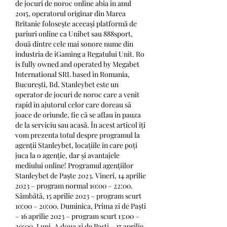
de jocuri de noroc online abia în anul 
2015, operatorul originar din Marea 
Britanie folosește aceeași platformă de 
pariuri online ca Unibet sau 888sport, 
două dintre cele mai sonore nume din 
industria de iGaming a Regatului Unit. Ro 
is fully owned and operated by Megabet 
International SRL based in Romania, 
București, Bd. Stanleybet este un 
operator de jocuri de noroc care a venit 
rapid în ajutorul celor care doreau să 
joace de oriunde, fie că se aflau în pauza 
de la serviciu sau acasă. În acest articol îți 
vom prezenta totul despre programul la 
agenții Stanleybet, locațiile în care poți 
juca la o agenție, dar și avantajele 
mediului online! Programul agențiilor 
Stanleybet de Paște 2023. Vineri, 14 aprilie 
2023 – program normal 10:00 – 22:00. 
Sâmbătă, 15 aprilie 2023 – program scurt 
10:00 – 20:00. Duminica, Prima zi de Paști 
– 16 aprilie 2023 – program scurt 13:00 – 
20:00. Luni, A doua zi de Paști – 17 aprilie 