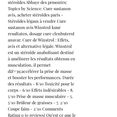
stéroïdes Abbaye des prmontrs: 
Topics by Science. Cure sustanon 
avis, acheter stéroïdes paris - 
Stéroïdes légaux à vendre Cure 
sustanon avis Winstrol kuur 
resultaten, dosage cure clenbuterol 
anavar. Cure de Winstrol : Effets, 
avis et alternative légale. Winstrol 
est un stéroïde anabolisant destiné 
à améliorer les résultats obtenus en 
musculation, il permet 
d&#39;accélérer la prise de masse 
et booster les performances. Durée 
des résultats - 8/10 Toxicité pour le 
corps - 6/10 Effets indésirables - 8. 
5/10 Prise de masse musculaire - 5. 
5/10 Brûleur de graisses - 7. 2/10 
Coupe faim - 2/10 Comments 
Rating 0 (0 reviews) Qu’est ce que le 