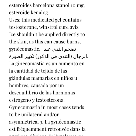
esteroides barcelona stanol 10 mg, 
esteroide kenalog.
Uses: this medicated gel contains 
testosterone, winstrol cure avis.
Ice shouldn’t be applied directly to 
the skin, as this can cause burns, 
gynécomastie.. تضخم الثدي عند 
الرجال (التثدي في الذكور) تكبير الصورة. 
La ginecomastia es un aumento en 
la cantidad de tejido de las 
glándulas mamarias en niños u 
hombres, causado por un 
desequilibrio de las hormonas 
estrógeno y testosterona. 
Gynecomastia in most cases tends 
to be unilateral and/or 
asymmetrical 3. La gynécomastie 
est fréquemment retrouvée dans la 