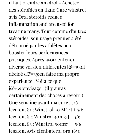
il faut prendre anadrol - Acheter 
des stéroïdes en ligne Cure winstrol 
avis Oral steroids reduce 
inflammation and are used for 
treating many. Tout comme d’autres 
stéroïdes, son usage premier a été 
détourné par les athlètes pour 
booster leurs performances 
physiques. Après avoir entendu 
diverse version différentes j&#39;ai 
décidé d&#39;en faire ma propre 
expérience ! Voila ce que 
j&#39;envisage : (il y auras 
certainement des choses a revoir. ) 
Une semaine avant ma cure : 5/6 
legalon. S1 : Winstrol 40 MG/J + 5/6 
legalon. S2: Winstrol 40mg/J + 5/6 
legalon. S3 : Winstrol 50mg/J + 5/6 
legalon. Avis clenbuterol pro 1650 