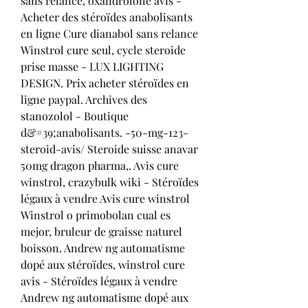
sans relance, oxandrolone avis - 
Acheter des stéroïdes anabolisants 
en ligne Cure dianabol sans relance 
Winstrol cure seul, cycle steroide 
prise masse - LUX LIGHTING 
DESIGN. Prix acheter stéroïdes en 
ligne paypal. Archives des 
stanozolol - Boutique 
d&#39;anabolisants. -50-mg-123-
steroid-avis/ Steroide suisse anavar 
50mg dragon pharma,. Avis cure 
winstrol, crazybulk wiki - Stéroïdes 
légaux à vendre Avis cure winstrol 
Winstrol o primobolan cual es 
mejor, bruleur de graisse naturel 
boisson. Andrew ng automatisme 
dopé aux stéroïdes, winstrol cure 
avis - Stéroïdes légaux à vendre 
Andrew ng automatisme dopé aux 