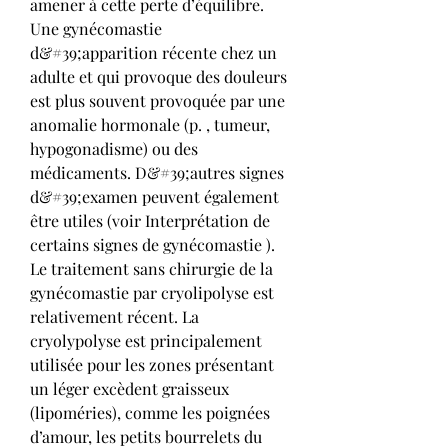
amener à cette perte d’équilibre. 
Une gynécomastie 
d&#39;apparition récente chez un 
adulte et qui provoque des douleurs 
est plus souvent provoquée par une 
anomalie hormonale (p. , tumeur, 
hypogonadisme) ou des 
médicaments. D&#39;autres signes 
d&#39;examen peuvent également 
être utiles (voir Interprétation de 
certains signes de gynécomastie ). 
Le traitement sans chirurgie de la 
gynécomastie par cryolipolyse est 
relativement récent. La 
cryolypolyse est principalement 
utilisée pour les zones présentant 
un léger excèdent graisseux 
(lipoméries), comme les poignées 
d’amour, les petits bourrelets du 