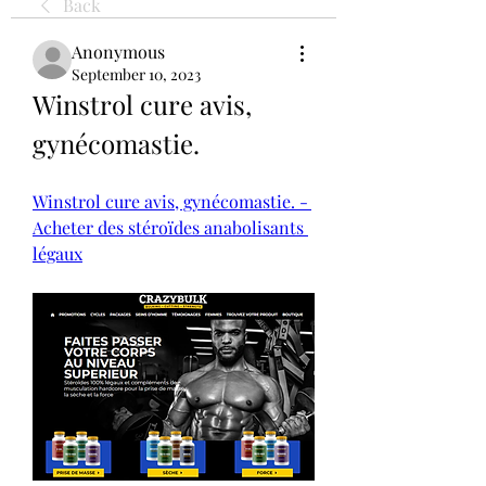
Back
Anonymous
September 10, 2023
Winstrol cure avis, 
gynécomastie.
Winstrol cure avis, gynécomastie. - 
Acheter des stéroïdes anabolisants 
légaux