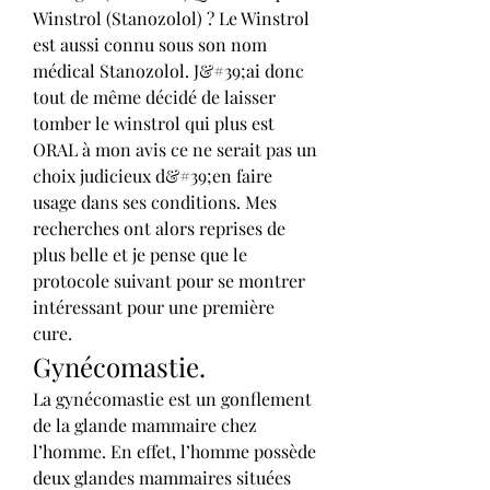
Winstrol (Stanozolol) ? Le Winstrol 
est aussi connu sous son nom 
médical Stanozolol. J&#39;ai donc 
tout de même décidé de laisser 
tomber le winstrol qui plus est 
ORAL à mon avis ce ne serait pas un 
choix judicieux d&#39;en faire 
usage dans ses conditions. Mes 
recherches ont alors reprises de 
plus belle et je pense que le 
protocole suivant pour se montrer 
intéressant pour une première 
cure. 
Gynécomastie.
La gynécomastie est un gonflement 
de la glande mammaire chez 
l’homme. En effet, l’homme possède 
deux glandes mammaires situées 