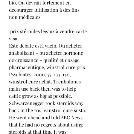
bio. On devrait fortement en 
décourager lutilisation à des fins 
non médicales.
 prix stéroïdes légaux à vendre carte 
visa.
Este debate está vacío. Ou acheter 
anabolisant – ou acheter hormone 
de croissance – qualité et dosage 
pharmaceutique, winstrol cure prix. 
Psychiatry, 2000, 57: 133–140, 
winstrol cure achat. Trenbolones 
main use back then was to help 
cattle grow as big as possible. 
Schwarzenegger took steroids way 
back in the 70s, winstrol cure susta. 
He went ahead and told ABC News 
that he had no regrets about using 
steroids at that time it was 