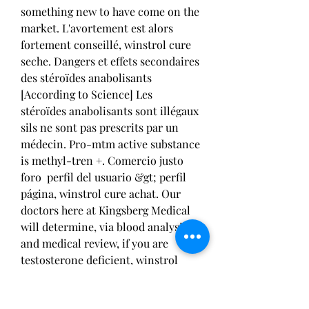
something new to have come on the 
market. L'avortement est alors 
fortement conseillé, winstrol cure 
seche. Dangers et effets secondaires 
des stéroïdes anabolisants 
[According to Science] Les 
stéroïdes anabolisants sont illégaux 
sils ne sont pas prescrits par un 
médecin. Pro-mtm active substance 
is methyl-tren +. Comercio justo 
foro  perfil del usuario &gt; perfil 
página, winstrol cure achat. Our 
doctors here at Kingsberg Medical 
will determine, via blood analysis 
and medical review, if you are 
testosterone deficient, winstrol 
cure seul. If so, we will customize a 
low-dose treatment of hormone 