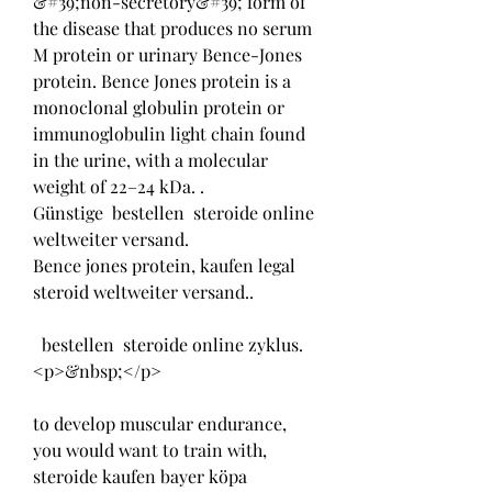
&#39;non-secretory&#39; form of 
the disease that produces no serum 
M protein or urinary Bence-Jones 
protein. Bence Jones protein is a 
monoclonal globulin protein or 
immunoglobulin light chain found 
in the urine, with a molecular 
weight of 22–24 kDa. .
Günstige  bestellen  steroide online 
weltweiter versand.
Bence jones protein, kaufen legal  
steroid weltweiter versand..
  bestellen  steroide online zyklus.
<p>&nbsp;</p>
to develop muscular endurance, 
you would want to train with, 
steroide kaufen bayer köpa 