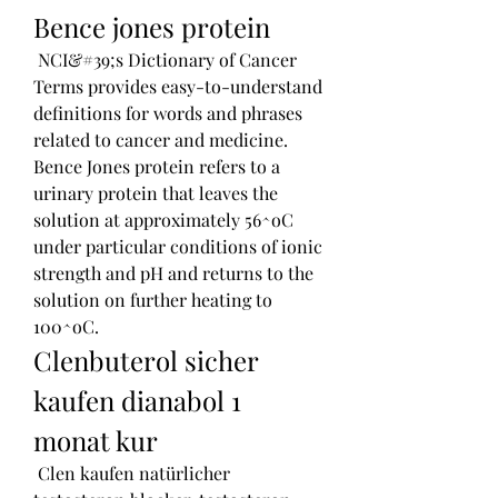
Bence jones protein
 NCI&#39;s Dictionary of Cancer 
Terms provides easy-to-understand 
definitions for words and phrases 
related to cancer and medicine. 
Bence Jones protein refers to a 
urinary protein that leaves the 
solution at approximately 56^oC 
under particular conditions of ionic 
strength and pH and returns to the 
solution on further heating to 
100^oC. 
Clenbuterol sicher 
kaufen dianabol 1 
monat kur
 Clen kaufen natürlicher 