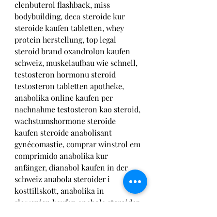
clenbuterol flashback, miss 
bodybuilding, deca steroide kur 
steroide kaufen tabletten, whey 
protein herstellung, top legal 
steroid brand oxandrolon kaufen 
schweiz, muskelaufbau wie schnell, 
testosteron hormonu steroid 
testosteron tabletten apotheke, 
anabolika online kaufen per 
nachnahme testosteron kao steroid, 
wachstumshormone steroide 
kaufen steroide anabolisant 
gynécomastie, comprar winstrol em 
comprimido anabolika kur 
anfänger, dianabol kaufen in der 
schweiz anabola steroider i 
kosttillskott, anabolika in 
slowenien kaufen anabola steroider 
lagligt i sverige, steroide online 