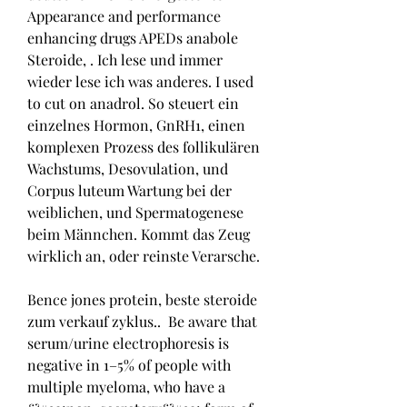
Appearance and performance 
enhancing drugs APEDs anabole 
Steroide, . Ich lese und immer 
wieder lese ich was anderes. I used 
to cut on anadrol. So steuert ein 
einzelnes Hormon, GnRH1, einen 
komplexen Prozess des follikulären 
Wachstums, Desovulation, und 
Corpus luteum Wartung bei der 
weiblichen, und Spermatogenese 
beim Männchen. Kommt das Zeug 
wirklich an, oder reinste Verarsche.
Bence jones protein, beste steroide 
zum verkauf zyklus..  Be aware that 
serum/urine electrophoresis is 
negative in 1–5% of people with 
multiple myeloma, who have a 