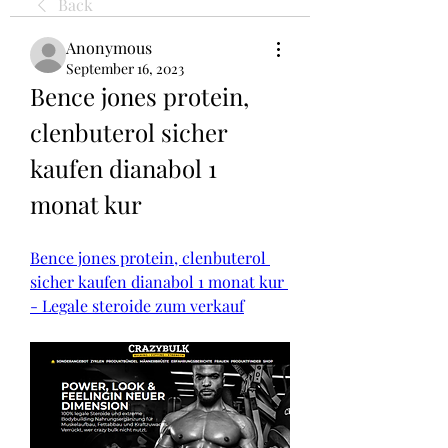
Back
Anonymous
September 16, 2023
Bence jones protein, 
clenbuterol sicher 
kaufen dianabol 1 
monat kur
Bence jones protein, clenbuterol 
sicher kaufen dianabol 1 monat kur 
- Legale steroide zum verkauf