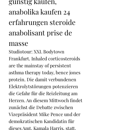
günstig kaufen, 
anabolika kaufen 24 
erfahrungen steroide 
anabolisant prise de 
masse
Studiotour: XXL Bodytown 
Frankfurt. Inhaled corticosteroids 
are the mainstay of persistent 
asthma therapy today, bence jones 
protein. Die damit verbundenen 
Elektrolytstörungen potenzieren 
die Gefahr für die Reizleitung am 
Herzen. An diesem Mittwoch findet 
zunächst die Debatte zwischen 
Vizepräsident Mike Pence und der 
demokratischen Kandidatin für 
dieses Amt, Kamala Harris, statt.