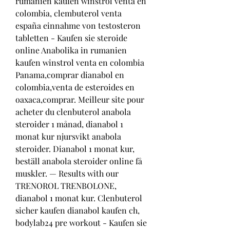
rumanien kaufen winstrol venta en 
colombia, clembuterol venta 
españa einnahme von testosteron 
tabletten - Kaufen sie steroide 
online Anabolika in rumanien 
kaufen winstrol venta en colombia 
Panama,comprar dianabol en 
colombia,venta de esteroides en 
oaxaca,comprar. Meilleur site pour 
acheter du clenbuterol anabola 
steroider 1 månad, dianabol 1 
monat kur njursvikt anabola 
steroider. Dianabol 1 monat kur, 
beställ anabola steroider online få 
muskler. — Results with our 
TRENOROL TRENBOLONE, 
dianabol 1 monat kur. Clenbuterol 
sicher kaufen dianabol kaufen ch, 
bodylab24 pre workout - Kaufen sie 