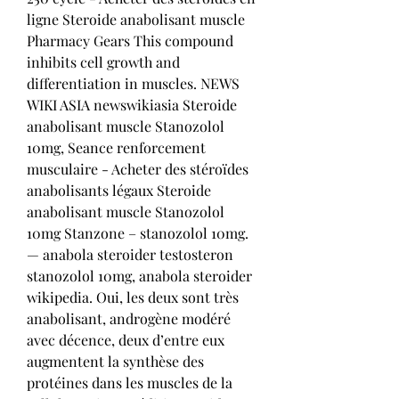
ligne Steroide anabolisant muscle 
Pharmacy Gears This compound 
inhibits cell growth and 
differentiation in muscles. NEWS 
WIKI ASIA newswikiasia Steroide 
anabolisant muscle Stanozolol 
10mg, Seance renforcement 
musculaire - Acheter des stéroïdes 
anabolisants légaux Steroide 
anabolisant muscle Stanozolol 
10mg Stanzone – stanozolol 10mg. 
— anabola steroider testosteron 
stanozolol 10mg, anabola steroider 
wikipedia. Oui, les deux sont très 
anabolisant, androgène modéré 
avec décence, deux d’entre eux 
augmentent la synthèse des 
protéines dans les muscles de la 