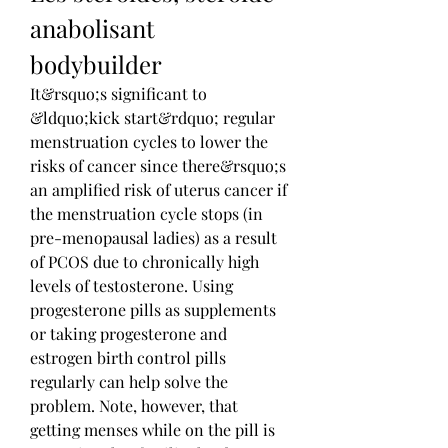
anabolisant 
bodybuilder
It&rsquo;s significant to 
&ldquo;kick start&rdquo; regular 
menstruation cycles to lower the 
risks of cancer since there&rsquo;s 
an amplified risk of uterus cancer if 
the menstruation cycle stops (in 
pre-menopausal ladies) as a result 
of PCOS due to chronically high 
levels of testosterone. Using 
progesterone pills as supplements 
or taking progesterone and 
estrogen birth control pills 
regularly can help solve the 
problem. Note, however, that 
getting menses while on the pill is 