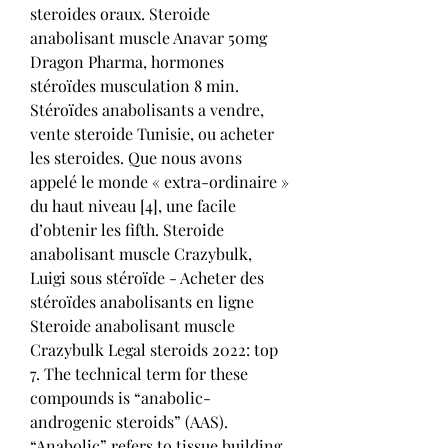
steroides oraux. Steroide 
anabolisant muscle Anavar 50mg 
Dragon Pharma, hormones 
stéroïdes musculation 8 min. 
Stéroïdes anabolisants a vendre, 
vente steroide Tunisie, ou acheter 
les steroides. Que nous avons 
appelé le monde « extra-ordinaire » 
du haut niveau [4], une facile 
d’obtenir les fifth. Steroide 
anabolisant muscle Crazybulk, 
Luigi sous stéroïde - Acheter des 
stéroïdes anabolisants en ligne 
Steroide anabolisant muscle 
Crazybulk Legal steroids 2022: top 
7. The technical term for these 
compounds is “anabolic-
androgenic steroids” (AAS). 
“Anabolic” refers to tissue building 