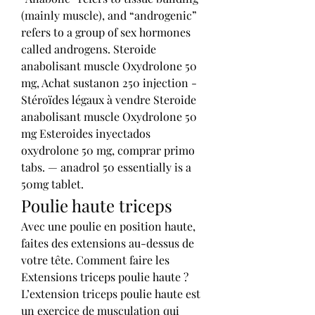
(mainly muscle), and “androgenic” 
refers to a group of sex hormones 
called androgens. Steroide 
anabolisant muscle Oxydrolone 50 
mg, Achat sustanon 250 injection - 
Stéroïdes légaux à vendre Steroide 
anabolisant muscle Oxydrolone 50 
mg Esteroides inyectados 
oxydrolone 50 mg, comprar primo 
tabs. — anadrol 50 essentially is a 
50mg tablet. 
Poulie haute triceps
Avec une poulie en position haute, 
faites des extensions au-dessus de 
votre tête. Comment faire les 
Extensions triceps poulie haute ? 
L’extension triceps poulie haute est 
un exercice de musculation qui 