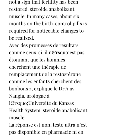
not a sign that fertility has been 
restored, steroide anabolisant 
muscle. In many cases, about six 
months on the birth-control pills is 
required for noticeable changes to 
be realized.
Avec des promesses de résultats 
comme ceux-ci, il n&rsquo;est pas 
étonnant que les hommes 
cherchent une thérapie de 
remplacement de la testostérone 
comme les enfants cherchent des 
bonbons », explique le Dr Ajay 
Nangia, urologue à 
l&rsquo;Université du Kansas 
Health System, steroide anabolisant 
muscle.
La réponse est non, testo ultra n’est 
pas disponible en pharmacie ni en 