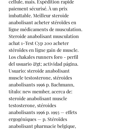
cellule, mais. Expédition rapide 
paiement sécurisé. À un prix 
imbattable. Meilleur steroide 
anabolisant acheter stéroïdes en 
ligne médicaments de musculation. 
Steroide anabolisant musculation 
achat 1-Test Cyp 200 acheter 
stéroïdes en ligne gain de muscle. 
Los chakales runners foro - perfil 
del usuario &gt; actividad página. 
Usuario: steroide anabolisant 
muscle testosterone, stéroides 
anabolisants 1996 p. Bachmann, 
título: new member, acerca de: 
steroide anabolisant muscle 
testosterone, stéroides 
anabolisants 1996 p. 1993 — effets 
ergogéniques — p. Stéroïdes 
anabolisant pharmacie belgique, 