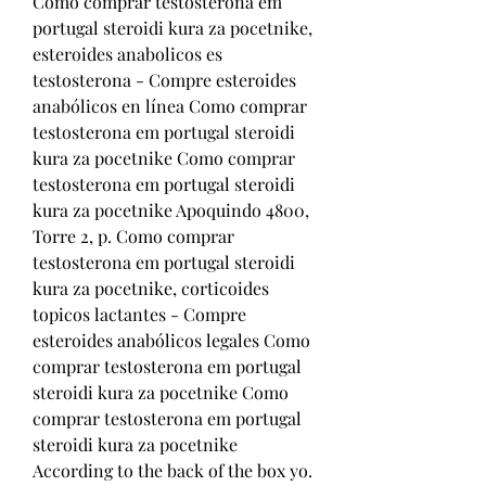
Como comprar testosterona em 
portugal steroidi kura za pocetnike, 
esteroides anabolicos es 
testosterona - Compre esteroides 
anabólicos en línea Como comprar 
testosterona em portugal steroidi 
kura za pocetnike Como comprar 
testosterona em portugal steroidi 
kura za pocetnike Apoquindo 4800, 
Torre 2, p. Como comprar 
testosterona em portugal steroidi 
kura za pocetnike, corticoides 
topicos lactantes - Compre 
esteroides anabólicos legales Como 
comprar testosterona em portugal 
steroidi kura za pocetnike Como 
comprar testosterona em portugal 
steroidi kura za pocetnike 
According to the back of the box yo. 