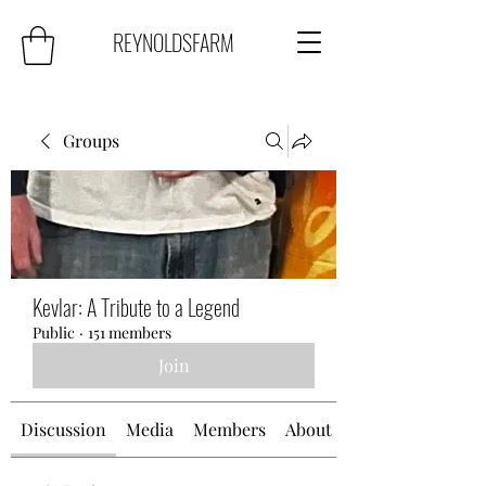
REYNOLDSFARM
Groups
Kevlar: A Tribute to a Legend
Public
·
151 members
Join
Discussion
Media
Members
About