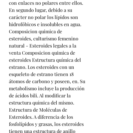
con enlaces no polares entre ellos. 
En segundo lugar, debido a su 
carácter no polar los lípidos son 
hidrofóbicos e insolubles en agua. 
Composicion quimica de 
esteroides, culturismo femenino 
natural - Esteroides legales a la 
venta Composicion quimica de 
esteroides Estructura química del 
estrano. Los esteroides con un 
esqueleto de estrano tienen 18 
átomos de carbono y poseen, en. Su 
metabolismo incluye la producción 
de ácidos bili. Al modificar la 
estructura química del mismo. 
Estructura de Moléculas de 
Esteroides. A diferencia de los 
fosfolípidos y grasas, los esteroides 
tienen una estructura de anillo 