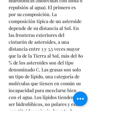
hidrofobicas (moléculas con fobia o 
repulsión al agua). El primero es 
por su composición. La 
composición típica de un asteroide 
depende de su distancia al Sol. En 
las fronteras exteriores del 
cinturón de asteroides, a una 
distancia entre 3 y 3,5 veces mayor 
que la de la Tierra al Sol, más del 80 
% de los asteroides son del tipo 
denominado C. Las grasas son solo 
un tipo de lípido, una categoría de 
moléculas que tienen en común su 
incapacidad para mezclarse bien 
con el agua. Los lípidos tienden a 
ser hidrofóbicos, no polares y están 
constituidos principalmente de 
cadenas de carbohidratos, aunque 
existen ciertas variaciones que 