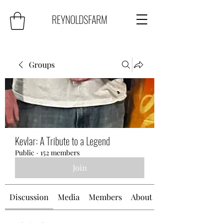
REYNOLDSFARM
Groups
Kevlar: A Tribute to a Legend
Public
·
152 members
Join
Discussion
Media
Members
About