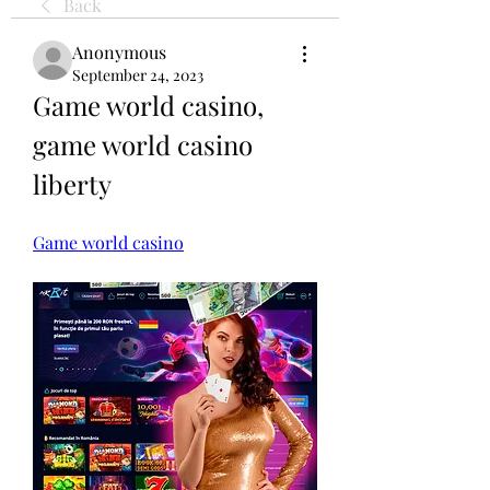
Back
Anonymous
September 24, 2023
Game world casino, 
game world casino 
liberty
Game world casino