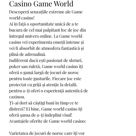
Casino Game World
Descoperă senzațiile extreme ale Game 
world casino!
Ai în față o oportunitate unică de a te 
bucura de cel mai palpitant loc de joc din 
întregul univers online. La Game world 
casino vei experimenta emoții intense și 
vei fi absorbit de atmosfera fantastică și 
plină de adrenalină.
Indiferent dacă ești pasionat de sloturi, 
poker sau ruletă, Game world casino îți 
oferă o gamă largă de jocuri de noroc 
pentru toate gusturile. Fiecare joc este 
proiectat cu grijă și atenție la detalii, 
pentru a-ți oferi o experiență autentică de 
cazinou.
Ți-ai dori să câștigi bani în timp ce te 
distrezi? Ei bine, Game world casino îți 
oferă șansa de a-ți îndeplini visul!
Avantajele oferite de Game world casino:
Varietatea de jocuri de noroc care îți vor 