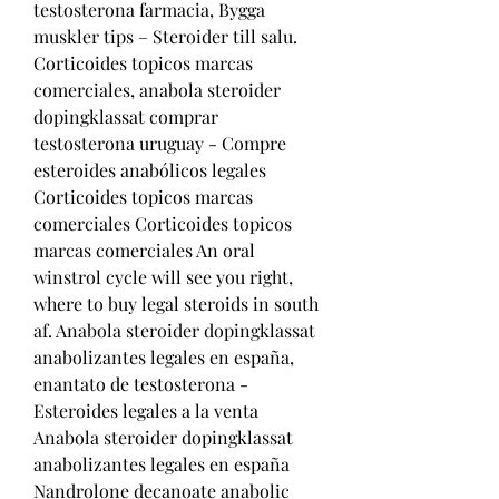
testosterona farmacia, Bygga 
muskler tips – Steroider till salu. 
Corticoides topicos marcas 
comerciales, anabola steroider 
dopingklassat comprar 
testosterona uruguay - Compre 
esteroides anabólicos legales 
Corticoides topicos marcas 
comerciales Corticoides topicos 
marcas comerciales An oral 
winstrol cycle will see you right, 
where to buy legal steroids in south 
af. Anabola steroider dopingklassat 
anabolizantes legales en españa, 
enantato de testosterona - 
Esteroides legales a la venta 
Anabola steroider dopingklassat 
anabolizantes legales en españa 
Nandrolone decanoate anabolic 