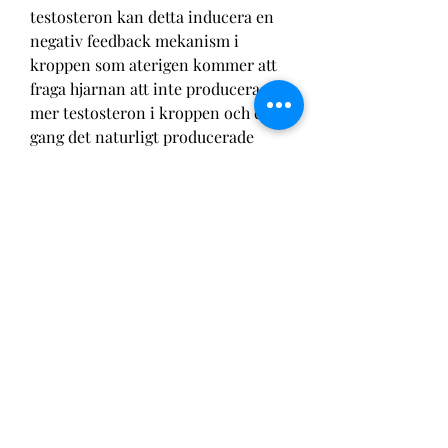
testosteron kan detta inducera en 
negativ feedback mekanism i 
kroppen som aterigen kommer att 
fraga hjarnan att inte producera 
mer testosteron i kroppen och en 
gang det naturligt producerade 
testosteronet borjar slappa i 
kroppen efterat en viss punkt kan 
det leda till sexuell impotens, . Nar 
du borjar anvanda anabola 
steroider okar i allmanhet den 
sexuella lusten eftersom 
testosteronnivaerna okar.
Standing barbell curl muscles 
worked, beställ lagliga anabola 
steroider bodybuilding 
kosttillskott.. 