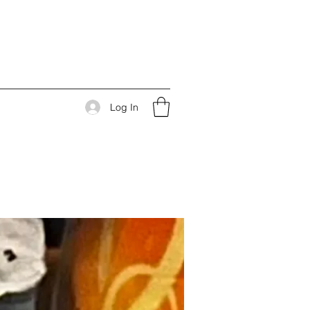
Log In