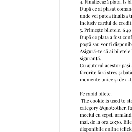
4. Finalizează plata. Is b
După ce ai plasat comanda
unde vei putea finaliza t
inclusiv cardul de credit
5. Primește biletele. 6 4
După ce plata a fost conf
poștă sau vor fi disponibi
Asigură-te că ai biletele 
siguranță.
Cu ajutorul acestor pași s
favorite fără stres și băt
momente unice și de a-ți
Fc rapid bilete.
 The cookie is used to store the user consent for the cookies in the 
category &quot;other. Ra
meciul cu sepsi, urmând a
mai, de la ora 20:30. Bile
disponibile online (click a