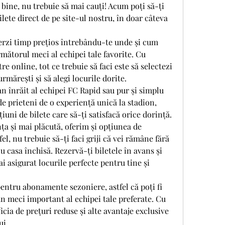
 bine, nu trebuie să mai cauți! Acum poți să-ți 
ilete direct de pe site-ul nostru, în doar câteva 
erzi timp prețios întrebându-te unde și cum 
mătorul meci al echipei tale favorite. Cu 
e online, tot ce trebuie să faci este să selectezi 
urmărești și să alegi locurile dorite.
an înrăit al echipei FC Rapid sau pur și simplu 
de prieteni de o experiență unică la stadion, 
uni de bilete care să-ți satisfacă orice dorință.
ța și mai plăcută, oferim și opțiunea de 
fel, nu trebuie să-ți faci griji că vei rămâne fără 
u casa închisă. Rezervă-ți biletele în avans și 
i asigurat locurile perfecte pentru tine și 
entru abonamente sezoniere, astfel că poți fi 
un meci important al echipei tale preferate. Cu 
ia de prețuri reduse și alte avantaje exclusive 
ui.