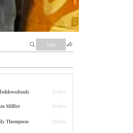
Join
lsddownload1
Follow
ownload1
as Müller
Follow
ily Thompson
Follow