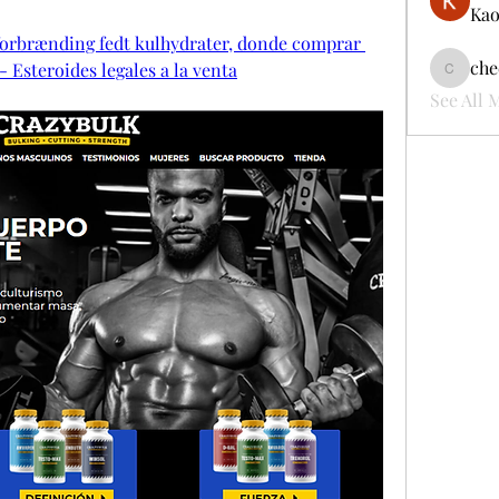
Kao
forbrænding fedt kulhydrater, donde comprar 
che
- Esteroides legales a la venta
cheerful
See All 