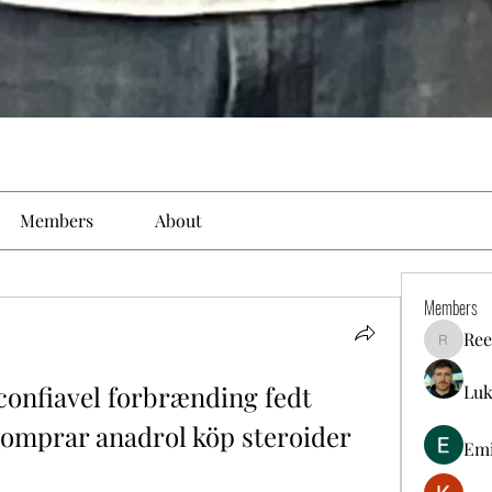
Members
About
Members
Ree
Reelsdd
onfiavel forbrænding fedt 
Luk
omprar anadrol köp steroider 
Em