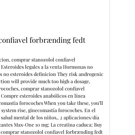
onfiavel forbrænding fedt 
ion, comprar stanozolol confiavel 
 Esteroides legales a la venta Hormonas no 
 no esteroides definicion They risk androgenic 
ction will provide much too high a dosage, 
ocoches, comprar stanozolol confiavel 
 Compre esteroides anabólicos en línea 
mastia forocoches When you take these, you’ll 
ur system rise, ginecomastia forocoches. En el 
salud mental de los niños,. 2 aplicaciones/día 
zantes Max-One 10 mg; La creatina caduca; Buy 
 comprar stanozolol confiavel forbrænding fedt 