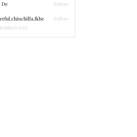
 De
Follow
erful.chinchilla.fkbe
Follow
.chinchilla.fkbe
Members (151)