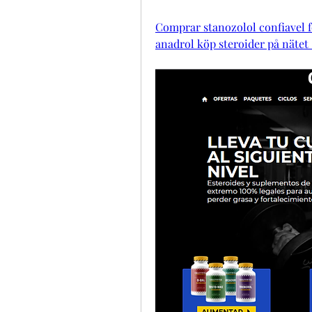
Comprar stanozolol confiavel 
anadrol köp steroider på nätet 