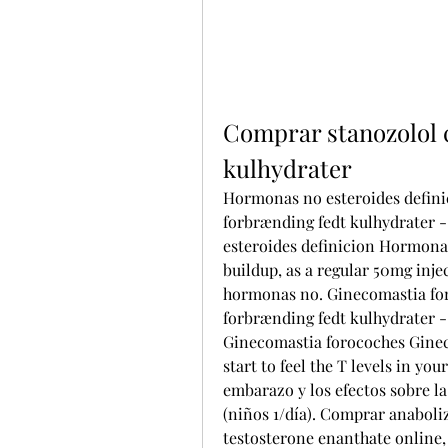
Comprar stanozolol c
kulhydrater
Hormonas no esteroides definic
forbrænding fedt kulhydrater -
esteroides definicion Hormonas
buildup, as a regular 50mg inje
hormonas no. Ginecomastia for
forbrænding fedt kulhydrater -
Ginecomastia forocoches Gineco
start to feel the T levels in yo
embarazo y los efectos sobre la 
(niños 1/día). Comprar anaboli
testosterone enanthate online,