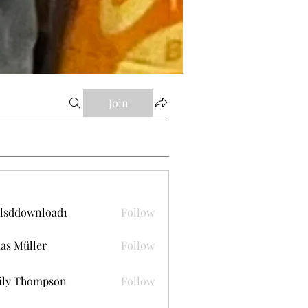
Join
lsddownload1
Follow
ownload1
as Müller
Follow
ily Thompson
Follow