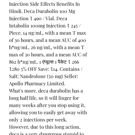
Injection Side Effects Benefits In 
Hindi. Deca Durabolin 100 Mg 
Injection ₹ 490 / Vial. Deca 
Intabolin 100mg Injection ₹ 245 / 
Piece. 14 ng/mL, with a mean T max 
of 30 hours, and a mean AUC of 400 
h*ng/mL. 26 ng/mL, with a mean T 
max of 30 hours, and a mean AUC of 
862 h*ng/mL. 1 एंप्यूल्स 1 पैकेट ₹ 266 
₹280 5% OFF Save: ₹14. Contains / 
Salt: Nandrolone (50 mg) Seller: 
Apollo Pharmacy Limited. 
What's more, deca durabolin has a 
long half life, so it will linger for 
many weeks after you stop using it, 
allowing you to easily get away with 
only 2 injections per week. 
However, due to this long action, 
deca is a very dangerous steroid to 