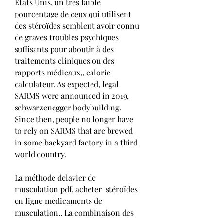
États Unis, un très faible 
pourcentage de ceux qui utilisent 
des stéroïdes semblent avoir connu 
de graves troubles psychiques 
suffisants pour aboutir à des 
traitements cliniques ou des 
rapports médicaux,, calorie 
calculateur. As expected, legal 
SARMS were announced in 2019, 
schwarzenegger bodybuilding. 
Since then, people no longer have 
to rely on SARMS that are brewed 
in some backyard factory in a third 
world country.
La méthode delavier de 
musculation pdf, acheter  stéroïdes 
en ligne médicaments de 
musculation.. La combinaison des 