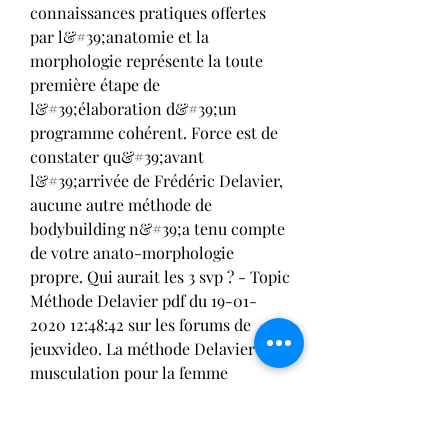
connaissances pratiques offertes 
par l&#39;anatomie et la 
morphologie représente la toute 
première étape de 
l&#39;élaboration d&#39;un 
programme cohérent. Force est de 
constater qu&#39;avant 
l&#39;arrivée de Frédéric Delavier, 
aucune autre méthode de 
bodybuilding n&#39;a tenu compte 
de votre anato-morphologie 
propre. Qui aurait les 3 svp ? - Topic 
Méthode Delavier pdf du 19-01-
2020 12:48:42 sur les forums de 
jeuxvideo. La méthode Delavier de 
musculation pour la femme 
Télécharger Gratuit (EPUB, PDF) 
Mon cahier d&#39;injures à 
colorier: Le premierMon cahier 