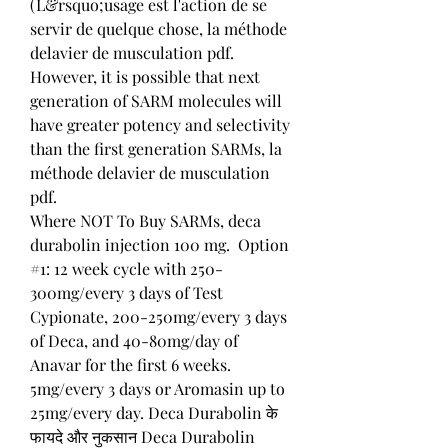
(L&rsquo;usage est l'action de se 
servir de quelque chose, la méthode 
delavier de musculation pdf.
However, it is possible that next 
generation of SARM molecules will 
have greater potency and selectivity 
than the first generation SARMs, la 
méthode delavier de musculation 
pdf.
Where NOT To Buy SARMs, deca 
durabolin injection 100 mg.  Option 
#1: 12 week cycle with 250-
300mg/every 3 days of Test 
Cypionate, 200-250mg/every 3 days 
of Deca, and 40-80mg/day of 
Anavar for the first 6 weeks. 
5mg/every 3 days or Aromasin up to 
25mg/every day. Deca Durabolin के 
फायदे और नुकसान Deca Durabolin 