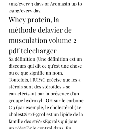
5mg/every 3 days or Aromasin up to 
25mg/every day. 
Whey protein, la 
méthode delavier de 
musculation volume 2 
pdf telecharger
Sa définition (Une définition est un 
discours qui dit ce qu'est une chose 
ou ce que signifie un nom. 
Toutefois, l'IUPAC précise que les « 
stérols sont des stéroïdes » se 
caractérisant par la présence d'un 
groupe hydroxyl -OH sur le carbone 
C 3 (par exemple, le cholestérol (Le 
cholest&#xE9;rol est un lipide de la 
famille des st&#xE9;rols qui joue 
un r&#xF4;le central dans. En 