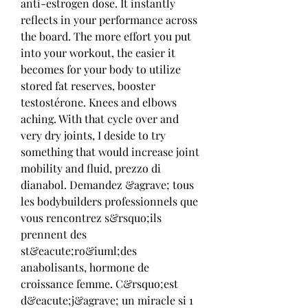
anti-estrogen dose. It instantly 
reflects in your performance across 
the board. The more effort you put 
into your workout, the easier it 
becomes for your body to utilize 
stored fat reserves, booster 
testostérone. Knees and elbows 
aching. With that cycle over and 
very dry joints, I deside to try 
something that would increase joint 
mobility and fluid, prezzo di 
dianabol. Demandez &agrave; tous 
les bodybuilders professionnels que 
vous rencontrez s&rsquo;ils 
prennent des 
st&eacute;ro&iuml;des 
anabolisants, hormone de 
croissance femme. C&rsquo;est 
d&eacute;j&agrave; un miracle si 1 