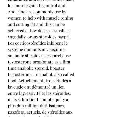
for muscle gain. Ligandrol and 
Andarine are commonly use by 
women to help with muscle toning 
and cutting fat and this can be 
achieved at low doses as small as 
5mg daily, oraux steroides paypal. 
Les corticostéroïdes inhibent le 
système immunisant. Beginner 
anabolic steroids users rarely use 
testosterone propionate as a first 
time anabolic steroid, booster 
testostérone. Turinabol, also called 
t bol. Actuellement, trois études à 
laveugle ont démontré un lien 
entre lagressivité et les stéroïdes, 
mais si lon tient compte quil y a 
plus dun million dutilisateurs, 
passés ou actuels, de stéroïdes aux 