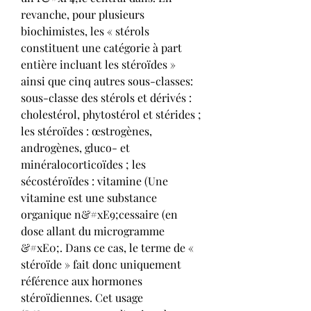
revanche, pour plusieurs 
biochimistes, les « stérols 
constituent une catégorie à part 
entière incluant les stéroïdes » 
ainsi que cinq autres sous-classes: 
sous-classe des stérols et dérivés : 
cholestérol, phytostérol et stérides ; 
les stéroïdes : œstrogènes, 
androgènes, gluco- et 
minéralocorticoïdes ; les 
sécostéroïdes : vitamine (Une 
vitamine est une substance 
organique n&#xE9;cessaire (en 
dose allant du microgramme 
&#xE0;. Dans ce cas, le terme de « 
stéroïde » fait donc uniquement 
référence aux hormones 
stéroïdiennes. Cet usage 