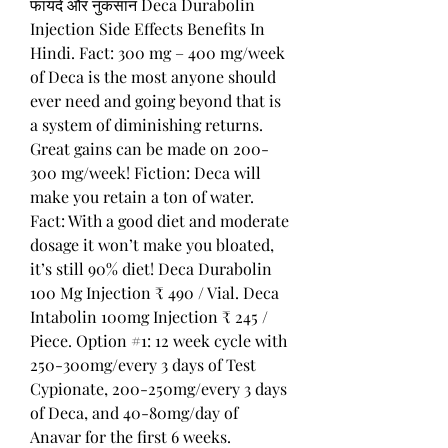
फायदे और नुकसान Deca Durabolin 
Injection Side Effects Benefits In 
Hindi. Fact: 300 mg – 400 mg/week 
of Deca is the most anyone should 
ever need and going beyond that is 
a system of diminishing returns. 
Great gains can be made on 200-
300 mg/week! Fiction: Deca will 
make you retain a ton of water. 
Fact: With a good diet and moderate 
dosage it won’t make you bloated, 
it’s still 90% diet! Deca Durabolin 
100 Mg Injection ₹ 490 / Vial. Deca 
Intabolin 100mg Injection ₹ 245 / 
Piece. Option #1: 12 week cycle with 
250-300mg/every 3 days of Test 
Cypionate, 200-250mg/every 3 days 
of Deca, and 40-80mg/day of 
Anavar for the first 6 weeks. 