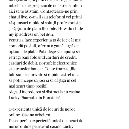
întrebări despre jocurile noastre, suntem 
aici să te asistăm. Contactează-ne prin 
chatul live, e-mail sau telefon și vei primi 
răspunsuri rapide și soluții profesioniste.
5. Opțiuni de plată flexibile. How do i hide 
my ip address on bet365.1.
Pentru a face experiența ta de joc cât mai 
comodă posibil, oferim o gamă largă de 
opțiuni de plată. Poți alege să depui și să 
retragi bani folosind carduri de credit, 
carduri de debit, portofele electronice 
sau transfer bancar. Toate tranzacțiile 
tale sunt securizate și rapide, astfel încât 
să poți începe să joci și să câștigi în cel 
mai scurt timp posibil.
Alegeti încrederea și distracția cu casino 
Lucky Pharaoh din România!
O experiență unică de jocuri de noroc 
online. Casino arbeiten.
Descoperă o experiență unică de jocuri de 
noroc online pe site-ul casino Lucky 