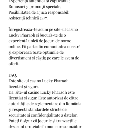
Experiență autentică și captivantă;
Bonusuri și promoții speciale;
Posibilitatea de a juca responsabil;
Asistență tehnică 24/7.
Înregistrează-te acum pe site-ul casino 
Lucky Pharaoh și bucură-te de o 
experiență unică de jocuri de noroc 
online. Fii parte din comunitatea noastră 
și explorează toate opțiunile de 
divertisment și câștig pe care le avem de 
oferit.
FAQ.
Este site-ul casino Lucky Pharaoh 
licențiat și sigur?.
Da, site-ul casino Lucky Pharaoh este 
licențiat și sigur. Este autorizat de către 
autoritățile de reglementare din România 
și respectă standardele stricte de 
securitate și confidențialitate a datelor. 
Puteți fi sigur că jocurile și tranzacțiile 
dvs. sunt protejate în mod corespunzător 