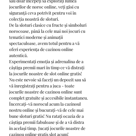
sau doar începeți să explorați lumea 
jocurilor de noroc online, veți găsi cu 
siguranță ceva potrivit pentru voi în 
colecția noastră de sloturi.
De la sloturi clasice cu fructe și simboluri 
norocoase, până la cele mai noi jocuri cu 
tematici moderne și animații 
spectaculoase, avem totul pentru a vă 
oferi experiența de cazinou online 
autentică.
Experimentați emoția și adrenalina de a 
câștiga premii mari în timp ce vă distrați 
la jocurile noastre de slot online gratis! 
Nu este nevoie să faceți un depozit sau să 
vă înregistrați pentru a juca - toate 
jocurile noastre de cazinou online sunt 
complet gratuite și accesibile instantaneu.
Încercați-vă norocul acum la cazinoul 
nostru online și bucurați-vă de cele mai 
bune sloturi gratis! Nu ratați ocazia de a 
câștiga premii fabuloase și de a vă distra 
în același timp. Jucați jocurile noastre de 
cazinou online gratis slot acum!