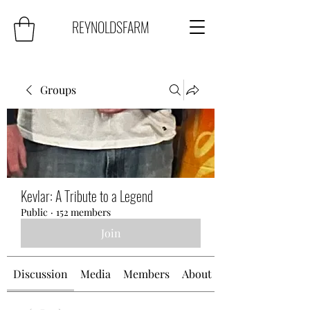
REYNOLDSFARM
Groups
Kevlar: A Tribute to a Legend
Public
·
152 members
Join
Discussion
Media
Members
About