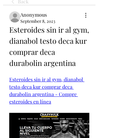
Back
Anonymous
September 8, 2023
Esteroides sin ir al gym, 
dianabol testo deca kur 
comprar deca 
durabolin argentina
Esteroides sin ir al gym, dianabol 
testo deca kur comprar deca 
durabolin argentina - Compre 
esteroides en línea