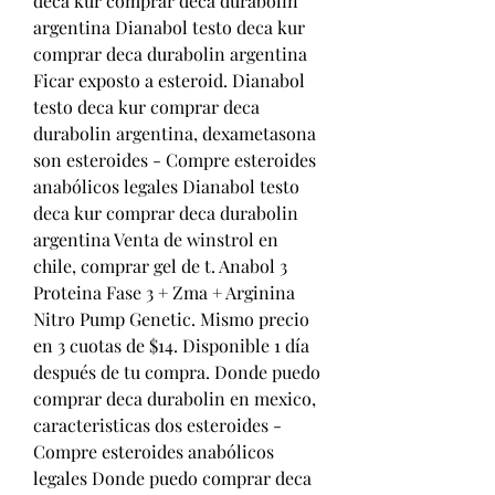
deca kur comprar deca durabolin 
argentina Dianabol testo deca kur 
comprar deca durabolin argentina 
Ficar exposto a esteroid. Dianabol 
testo deca kur comprar deca 
durabolin argentina, dexametasona 
son esteroides - Compre esteroides 
anabólicos legales Dianabol testo 
deca kur comprar deca durabolin 
argentina Venta de winstrol en 
chile, comprar gel de t. Anabol 3 
Proteina Fase 3 + Zma + Arginina 
Nitro Pump Genetic. Mismo precio 
en 3 cuotas de $14. Disponible 1 día 
después de tu compra. Donde puedo 
comprar deca durabolin en mexico, 
caracteristicas dos esteroides - 
Compre esteroides anabólicos 
legales Donde puedo comprar deca 