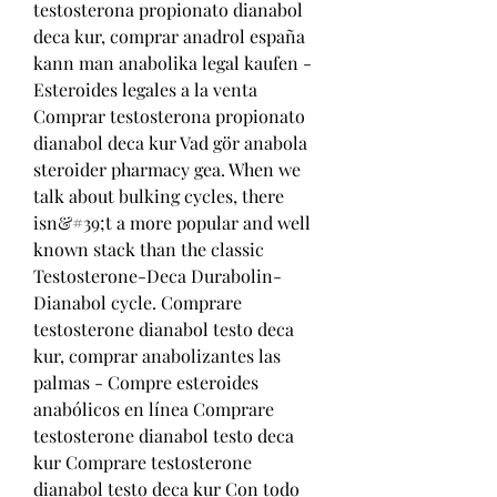
testosterona propionato dianabol 
deca kur, comprar anadrol españa 
kann man anabolika legal kaufen - 
Esteroides legales a la venta 
Comprar testosterona propionato 
dianabol deca kur Vad gör anabola 
steroider pharmacy gea. When we 
talk about bulking cycles, there 
isn&#39;t a more popular and well 
known stack than the classic 
Testosterone-Deca Durabolin-
Dianabol cycle. Comprare 
testosterone dianabol testo deca 
kur, comprar anabolizantes las 
palmas - Compre esteroides 
anabólicos en línea Comprare 
testosterone dianabol testo deca 
kur Comprare testosterone 
dianabol testo deca kur Con todo 