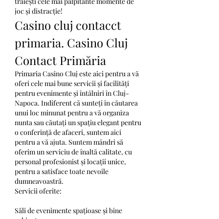
trăiești cele mai palpitante momente de 
joc și distracție!
Casino cluj contacct 
primaria. Casino Cluj 
Contact Primăria
Primaria Casino Cluj este aici pentru a vă 
oferi cele mai bune servicii și facilități 
pentru evenimente și întâlniri în Cluj-
Napoca. Indiferent că sunteți în căutarea 
unui loc minunat pentru a vă organiza 
nunta sau căutați un spațiu elegant pentru 
o conferință de afaceri, suntem aici 
pentru a vă ajuta. Suntem mândri să 
oferim un serviciu de înaltă calitate, cu 
personal profesionist și locații unice, 
pentru a satisface toate nevoile 
dumneavoastră.
Servicii oferite:
Săli de evenimente spațioase și bine 