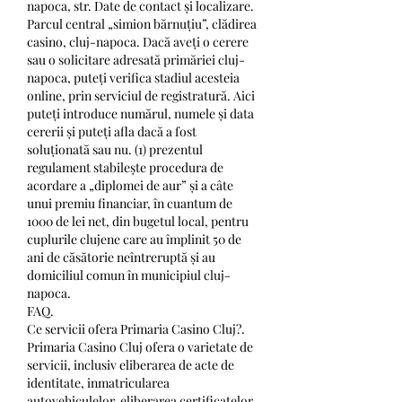
napoca, str. Date de contact și localizare. 
Parcul central „simion bărnuțiu”, clădirea 
casino, cluj-napoca. Dacă aveți o cerere 
sau o solicitare adresată primăriei cluj-
napoca, puteți verifica stadiul acesteia 
online, prin serviciul de registratură. Aici 
puteți introduce numărul, numele și data 
cererii și puteți afla dacă a fost 
soluționată sau nu. (1) prezentul 
regulament stabilește procedura de 
acordare a „diplomei de aur” și a câte 
unui premiu financiar, în cuantum de 
1000 de lei net, din bugetul local, pentru 
cuplurile clujene care au împlinit 50 de 
ani de căsătorie neîntreruptă și au 
domiciliul comun în municipiul cluj-
napoca. 
FAQ.
Ce servicii ofera Primaria Casino Cluj?.
Primaria Casino Cluj ofera o varietate de 
servicii, inclusiv eliberarea de acte de 
identitate, inmatricularea 
autovehiculelor, eliberarea certificatelor 