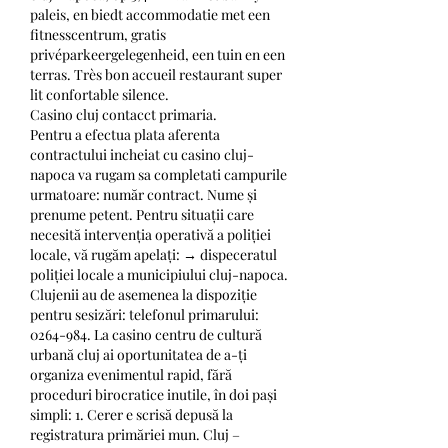
paleis, en biedt accommodatie met een 
fitnesscentrum, gratis 
privéparkeergelegenheid, een tuin en een 
terras. Très bon accueil restaurant super 
lit confortable silence. 
Casino cluj contacct primaria.
Pentru a efectua plata aferenta 
contractului incheiat cu casino cluj-
napoca va rugam sa completati campurile 
urmatoare: număr contract. Nume și 
prenume petent. Pentru situații care 
necesită intervenția operativă a poliției 
locale, vă rugăm apelați: → dispeceratul 
poliției locale a municipiului cluj-napoca. 
Clujenii au de asemenea la dispoziție 
pentru sesizări: telefonul primarului: 
0264-984. La casino centru de cultură 
urbană cluj ai oportunitatea de a-ți 
organiza evenimentul rapid, fără 
proceduri birocratice inutile, în doi pași 
simpli: 1. Cerer e scrisă depusă la 
registratura primăriei mun. Cluj – 