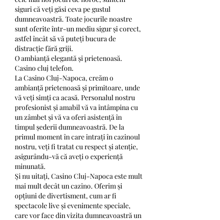
siguri că veți găsi ceva pe gustul 
dumneavoastră. Toate jocurile noastre 
sunt oferite într-un mediu sigur și corect, 
astfel încât să vă puteți bucura de 
distracție fără griji.
O ambianță elegantă și prietenoasă. 
Casino cluj telefon.
La Casino Cluj-Napoca, creăm o 
ambianță prietenoasă și primitoare, unde 
vă veți simți ca acasă. Personalul nostru 
profesionist și amabil vă va întâmpina cu 
un zâmbet și vă va oferi asistență în 
timpul șederii dumneavoastră. De la 
primul moment în care intrați în cazinoul 
nostru, veți fi tratat cu respect și atenție, 
asigurându-vă că aveți o experiență 
minunată.
Şi nu uitați, Casino Cluj-Napoca este mult 
mai mult decât un cazino. Oferim și 
opțiuni de divertisment, cum ar fi 
spectacole live și evenimente speciale, 
care vor face din vizita dumneavoastră un 