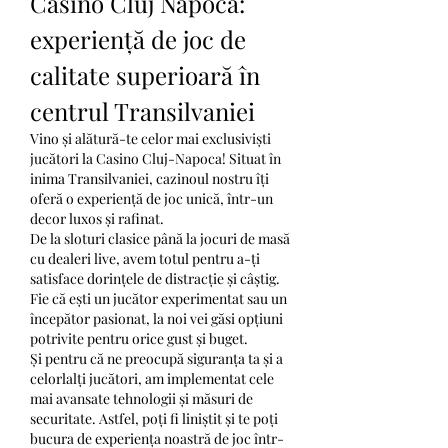
Casino Cluj Napoca: 
experiență de joc de 
calitate superioară în 
centrul Transilvaniei
Vino și alătură-te celor mai exclusiviști 
jucători la Casino Cluj-Napoca! Situat în 
inima Transilvaniei, cazinoul nostru îți 
oferă o experiență de joc unică, într-un 
decor luxos și rafinat.
De la sloturi clasice până la jocuri de masă 
cu dealeri live, avem totul pentru a-ți 
satisface dorințele de distracție și câștig. 
Fie că ești un jucător experimentat sau un 
începător pasionat, la noi vei găsi opțiuni 
potrivite pentru orice gust și buget.
Și pentru că ne preocupă siguranța ta și a 
celorlalți jucători, am implementat cele 
mai avansate tehnologii și măsuri de 
securitate. Astfel, poți fi liniștit și te poți 
bucura de experiența noastră de joc într-