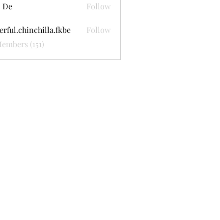
 De
Follow
erful.chinchilla.fkbe
Follow
.chinchilla.fkbe
Members (151)