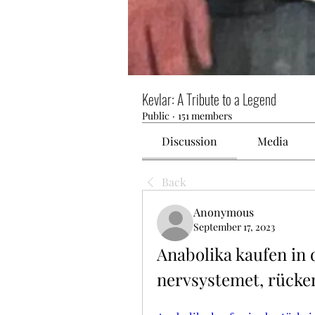
Kevlar: A Tribute to a Legend
Public
·
151 members
Discussion
Media
Back
Anonymous
September 17, 2023
Anabolika kaufen in d
nervsystemet, rücke