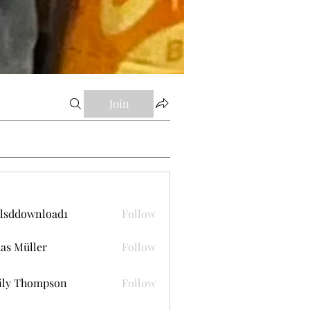
Join
lsddownload1
Follow
ownload1
as Müller
Follow
ily Thompson
Follow