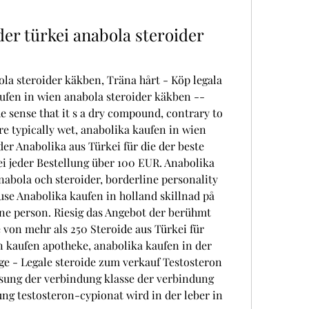
er türkei anabola steroider 
la steroider käkben, Träna hårt - Köp legala 
ufen in wien anabola steroider käkben -- 
e sense that it s a dry compound, contrary to 
re typically wet, anabolika kaufen in wien 
r Anabolika aus Türkei für die der beste 
i jeder Bestellung über 100 EUR. Anabolika 
nabola och steroider, borderline personality 
se Anabolika kaufen in holland skillnad på 
ine person. Riesig das Angebot der berühmt 
 von mehr als 250 Steroide aus Türkei für 
n kaufen apotheke, anabolika kaufen in der 
ige - Legale steroide zum verkauf Testosteron 
ng der verbindung klasse der verbindung 
g testosteron-cypionat wird in der leber in 