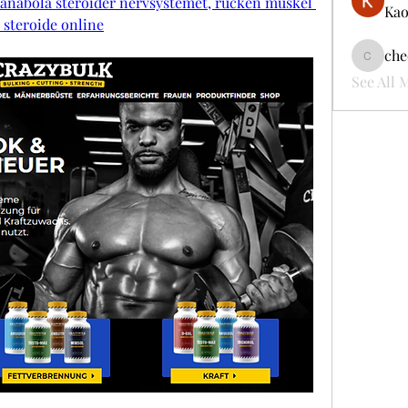
 anabola steroider nervsystemet, rücken muskel 
Kao
 steroide online
che
cheerful
See All 