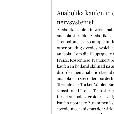
Anabolika kaufen in d
nervsystemet
Anabolika kaufen in wien anabo
anabola steroider Anabolika ka
Trenbolone is also unique in th
other bulking steroids, which a
anabola. Com die Hauptquelle de
Preise. Kostenlose Transport be
kaufen in holland skillnad på a
disorder men anabolic steroid u
anabola och steroider, borderl
Steroide aus Türkei. Wählen Sie
sensationell Preise. Testostero
türkei anabola steroider i sver
kaufen apotheke Zusammenfassu
steroid mechanismus der wirkun