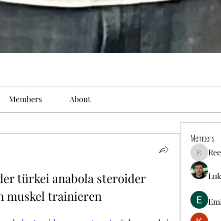
Members
About
Members
Ree
Reelsdd
er türkei anabola steroider 
Luk
n muskel trainieren
Em