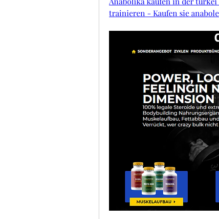
Anabolika kaufen in der türkei
trainieren - Kaufen sie anabole