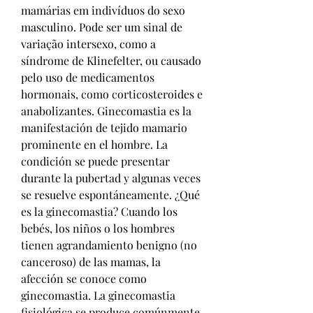
mamárias em indivíduos do sexo 
masculino. Pode ser um sinal de 
variação intersexo, como a 
síndrome de Klinefelter, ou causado 
pelo uso de medicamentos 
hormonais, como corticosteroides e 
anabolizantes. Ginecomastia es la 
manifestación de tejido mamario 
prominente en el hombre. La 
condición se puede presentar 
durante la pubertad y algunas veces 
se resuelve espontáneamente. ¿Qué 
es la ginecomastia? Cuando los 
bebés, los niños o los hombres 
tienen agrandamiento benigno (no 
canceroso) de las mamas, la 
afección se conoce como 
ginecomastia. La ginecomastia 
fisiológica se produce comúnmente 