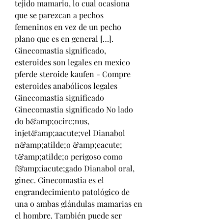
tejido mamario, lo cual ocasiona 
que se parezcan a pechos 
femeninos en vez de un pecho 
plano que es en general […]. 
Ginecomastia significado, 
esteroides son legales en mexico 
pferde steroide kaufen - Compre 
esteroides anabólicos legales 
Ginecomastia significado 
Ginecomastia significado No lado 
do b&amp;ocirc;nus, 
injet&amp;aacute;vel Dianabol 
n&amp;atilde;o &amp;eacute; 
t&amp;atilde;o perigoso como 
f&amp;iacute;gado Dianabol oral, 
ginec. Ginecomastia es el 
engrandecimiento patológico de 
una o ambas glándulas mamarias en 
el hombre. También puede ser 