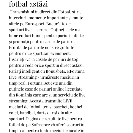
fotbal astăzi
 Transmisiuni în direct din Fotbal, știri, 
interviuri, momente importante și multe 
altele pe Eurosport. Bucură-te de 
sporturi live la cerere! Obțineți cele mai 
bune coduri bonus pentru pariuri, oferte 
și promoții pentru casele de pariuri. 
Profită de pariurile noastre gratuite 
pentru orice sport sau eveniment. 
Înscrieți-vă la casele de pariuri de top 
pentru a reda orice sport în direct astăzi. 
Pariați inteligent cu Bonusbets. EFortuna 
Live Streaming - urmărește meciuri în 
timp real. Fortuna Bet este una din 
puținele case de pariuri online licențiate 
din România care are și un serviciu de live 
streaming. Aceasta transmite LIVE 
meciuri de fotbal, tenis, baschet, hochei, 
volei, handbal, darts dar și din alte 
sporturi. Pagina de rezultate live pentru 
fotbal de pe Sofascore vă oferă scoruri în 
timp real pentru toate meciurile jucate în 