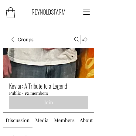
REYNOLDSFARM
Groups
Kevlar: A Tribute to a Legend
Public
·
151 members
Join
Discussion
Media
Members
About