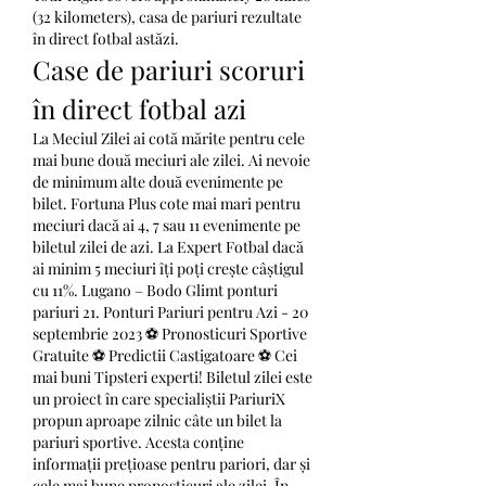
(32 kilometers), casa de pariuri rezultate 
în direct fotbal astăzi.
Case de pariuri scoruri 
în direct fotbal azi
La Meciul Zilei ai cotă mărite pentru cele 
mai bune două meciuri ale zilei. Ai nevoie 
de minimum alte două evenimente pe 
bilet. Fortuna Plus cote mai mari pentru 
meciuri dacă ai 4, 7 sau 11 evenimente pe 
biletul zilei de azi. La Expert Fotbal dacă 
ai minim 5 meciuri îți poți crește câștigul 
cu 11%. Lugano – Bodo Glimt ponturi 
pariuri 21. Ponturi Pariuri pentru Azi - 20 
septembrie 2023 ⚽ Pronosticuri Sportive 
Gratuite ⚽ Predictii Castigatoare ⚽ Cei 
mai buni Tipsteri experti! Biletul zilei este 
un proiect în care specialiștii PariuriX 
propun aproape zilnic câte un bilet la 
pariuri sportive. Acesta conține 
informații prețioase pentru pariori, dar și 
cele mai bune pronosticuri ale zilei. În 