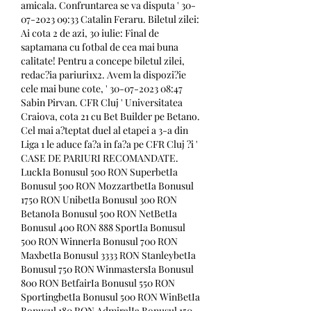
amicala. Confruntarea se va disputa ' 30-
07-2023 09:33 Catalin Feraru. Biletul zilei: 
Ai cota 2 de azi, 30 iulie: Final de 
saptamana cu fotbal de cea mai buna 
calitate! Pentru a concepe biletul zilei, 
redac?ia pariuri1x2. Avem la dispozi?ie 
cele mai bune cote, ' 30-07-2023 08:47 
Sabin Pirvan. CFR Cluj ' Universitatea 
Craiova, cota 21 cu Bet Builder pe Betano. 
Cel mai a?teptat duel al etapei a 3-a din 
Liga 1 le aduce fa?a in fa?a pe CFR Cluj ?i ' 
CASE DE PARIURI RECOMANDATE. 
LuckIa Bonusul 500 RON SuperbetIa 
Bonusul 500 RON MozzartbetIa Bonusul 
1750 RON UnibetIa Bonusul 300 RON 
BetanoIa Bonusul 500 RON NetBetIa 
Bonusul 400 RON 888 SportIa Bonusul 
500 RON WinnerIa Bonusul 700 RON 
MaxbetIa Bonusul 3333 RON StanleybetIa 
Bonusul 750 RON WinmastersIa Bonusul 
800 RON BetfairIa Bonusul 550 RON 
SportingbetIa Bonusul 500 RON WinBetIa 
Bonusul 180 RON AdmiralIa Bonusul 150 