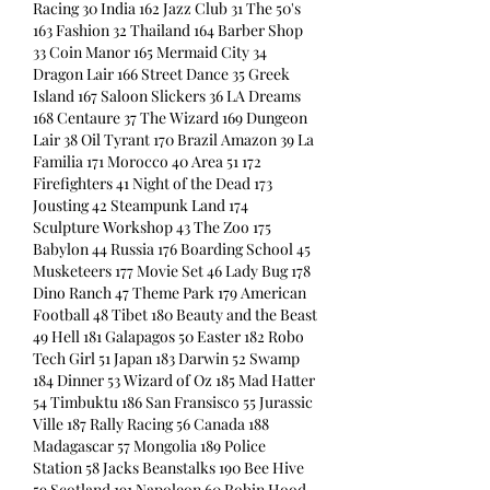
Racing 30 India 162 Jazz Club 31 The 50's 
163 Fashion 32 Thailand 164 Barber Shop 
33 Coin Manor 165 Mermaid City 34 
Dragon Lair 166 Street Dance 35 Greek 
Island 167 Saloon Slickers 36 LA Dreams 
168 Centaure 37 The Wizard 169 Dungeon 
Lair 38 Oil Tyrant 170 Brazil Amazon 39 La 
Familia 171 Morocco 40 Area 51 172 
Firefighters 41 Night of the Dead 173 
Jousting 42 Steampunk Land 174 
Sculpture Workshop 43 The Zoo 175 
Babylon 44 Russia 176 Boarding School 45 
Musketeers 177 Movie Set 46 Lady Bug 178 
Dino Ranch 47 Theme Park 179 American 
Football 48 Tibet 180 Beauty and the Beast 
49 Hell 181 Galapagos 50 Easter 182 Robo 
Tech Girl 51 Japan 183 Darwin 52 Swamp 
184 Dinner 53 Wizard of Oz 185 Mad Hatter 
54 Timbuktu 186 San Fransisco 55 Jurassic 
Ville 187 Rally Racing 56 Canada 188 
Madagascar 57 Mongolia 189 Police 
Station 58 Jacks Beanstalks 190 Bee Hive 
59 Scotland 191 Napoleon 60 Robin Hood 