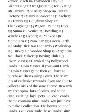
Venice Beach 116 Forbidden City 248 
Bikers Gang 117 Ice Queen 249 Ice Skating 
118 Samurai 250 Pastry Shop 119 Santa's 
Factory 251 Mauri 120 Soccer 252 Archery 
121 Tennis 253 Doughnut Shop 122 
Thanksgiving 254 Wagon Train 123 Toys 
255 Sumo 124 Venice 256 Bowling 125 
Witches 257 Cyborg 126 Yankee 258 
Momotaro 127 Zanzibar 259 Green Earth 
128 Moby Dick 260 Leonardo's Workshop 
129 Turkey 261 Voodoo Shop 130 Argentina 
262 Clock Maker 131 Boxing Club 263 
River Beast 132 Carnival 264 Bollywood. 
Cards in Coin Master. If you want Cards 
in Coin Master game then you have to 
purchase Chests using Coins. There are 
lots of exclusive rewards if you are able to 
collect Cards of the same theme. Rewards 
are free spins, lots of coins, and some 
cute, exciting, loyal pets. So, each cards' 
theme contains nine Cards. You just have 
to make a collection. The bonus point of 
Cards is you can trade these Cards using 