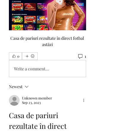
Casa de pariuri rezultate în direct fotbal 
astăzi
1
0
Write a comment...
Newest
Unknown member
Sep 23, 2023
Casa de pariuri 
rezultate în direct 