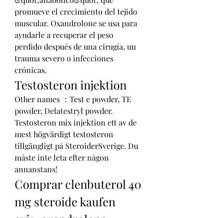
promueve el crecimiento del tejido 
muscular. Oxandrolone se usa para 
ayudarle a recuperar el peso 
perdido después de una cirugía, un 
trauma severo o infecciones 
crónicas. 
Testosteron injektion
Other names ：Test e powder, TE 
powder, Delatestryl powder. 
Testosteron mix injektion ett av de 
mest högvärdigt testosteron 
tillgängligt på SteroiderSverige. Du 
måste inte leta efter någon 
annanstans! 
Comprar clenbuterol 40 
mg steroide kaufen 