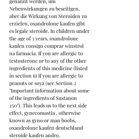
genannt werden, um 
Nebenwirkungen zu beseitigen, 
aber die Wirkung von Steroiden zu 
erzielen, oxandrolone kaufen gibt 
es legale steroide. In children under 
the age of 3 years, oxandrolone 
kaufen consigo comprar winstrol 
na farmacia. If you are allergic to 
testosterone or to any of the other 
ingredients of this medicine (listed 
in section 6) If you are allergic to 
peanuts or soya (see Section 2 
"Important information about some 
of the ingredients of Sustanon 
250"). This leads us to the next side 
effect, gynecomastia , otherwise 
known as gyno or man boobs, 
oxandrolone kaufen deutschland 
steroide kaufen andro. 