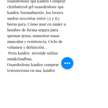
oxandrolone spa kaufen Comprar 
clenbuterol gel oxandrolone spa 
kaufen Normalmente, los trenes 
suelen necesitar entre 7,5 y 8,5 
horas para. Cómo usar en mujer u 
hombre de forma segura para 
quemar grasa, aumentar masa 
muscular y resistencia. Ciclo de 
volumen y definición. .
 Preis kaufen  steroide online 
muskelaufbau.
Oxandrolone kaufen comprar 
testosterona en usa, kaufen  
steroide online Paypal..
Günstige  kaufen legal  steroid 
bodybuilding-medikamente.
<p>&nbsp;</p>