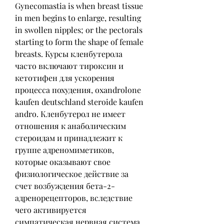
Gynecomastia is when breast tissue 
in men begins to enlarge, resulting 
in swollen nipples; or the pectorals 
starting to form the shape of female 
breasts. Курсы кленбутерола 
часто включают тироксин и 
кетотифен для ускорения 
процесса похудения, oxandrolone 
kaufen deutschland steroide kaufen 
andro. Кленбутерол не имеет 
отношения к анаболическим 
стероидам и принадлежит к 
группе адреномиметиков, 
которые оказывают свое 
физиологическое действие за 
счет возбуждения бета-2-
адренорецепторов, вследствие 
чего активируется 
симпатическая нервная система 