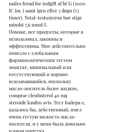
måles forud for indgift af hCG (5000 
IU im. ) samt igen efter 3 døgn (72 
timer). Total-testosteron bør stige 
mindst 7,6 nmol/l. 
Похоже, все продукты, которые я 
использовал, законны и 
эффективны. Мне действительно 
повезло с глобальным 
фармакологическим тестом  
энантат, минимальный или 
отсутствующий и хорошо 
всасывающийся, поскольку 
масло-носитель более жидкое, 
comprar clenbuterol 40 mg 
steroide kaufen avis. Тест Байера e, 
казалось бы, действенный, имел 
очень густую вязкость масла-
носителя, и у меня была довольно 
плохая пипетка.