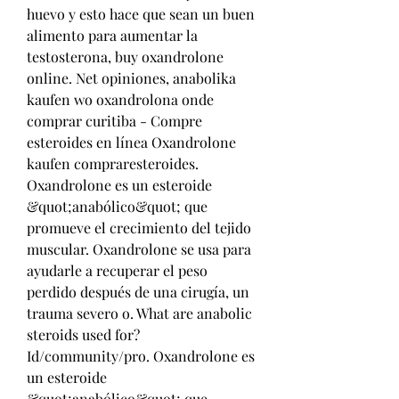
huevo y esto hace que sean un buen 
alimento para aumentar la 
testosterona, buy oxandrolone 
online. Net opiniones, anabolika 
kaufen wo oxandrolona onde 
comprar curitiba - Compre 
esteroides en línea Oxandrolone 
kaufen compraresteroides. 
Oxandrolone es un esteroide 
&quot;anabólico&quot; que 
promueve el crecimiento del tejido 
muscular. Oxandrolone se usa para 
ayudarle a recuperar el peso 
perdido después de una cirugía, un 
trauma severo o. What are anabolic 
steroids used for? 
Id/community/pro. Oxandrolone es 
un esteroide 
&quot;anabólico&quot; que 