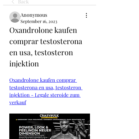
Back
Anonymous
September 16, 2023
Oxandrolone kaufen 
comprar testosterona 
en usa, testosteron 
injektion
Oxandrolone kaufen comprar 
testosterona en usa, testosteron 
injektion - Legale steroide zum 
verkauf