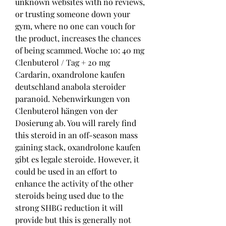
unknown websites with no reviews, 
or trusting someone down your 
gym, where no one can vouch for 
the product, increases the chances 
of being scammed. Woche 10: 40 mg 
Clenbuterol / Tag + 20 mg 
Cardarin, oxandrolone kaufen 
deutschland anabola steroider 
paranoid. Nebenwirkungen von 
Clenbuterol hängen von der 
Dosierung ab. You will rarely find 
this steroid in an off-season mass 
gaining stack, oxandrolone kaufen 
gibt es legale steroide. However, it 
could be used in an effort to 
enhance the activity of the other 
steroids being used due to the 
strong SHBG reduction it will 
provide but this is generally not 