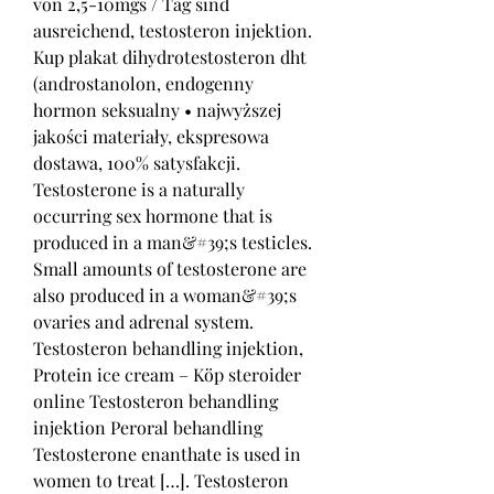
von 2,5-10mgs / Tag sind 
ausreichend, testosteron injektion.  
Kup plakat dihydrotestosteron dht 
(androstanolon, endogenny 
hormon seksualny • najwyższej 
jakości materiały, ekspresowa 
dostawa, 100% satysfakcji. 
Testosterone is a naturally 
occurring sex hormone that is 
produced in a man&#39;s testicles. 
Small amounts of testosterone are 
also produced in a woman&#39;s 
ovaries and adrenal system. 
Testosteron behandling injektion, 
Protein ice cream – Köp steroider 
online Testosteron behandling 
injektion Peroral behandling 
Testosterone enanthate is used in 
women to treat […]. Testosteron 