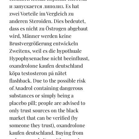
и запускается липолиз. Es hat 
zwei Vorteile im Vergleich zu 
anderen Steroiden. Dies bedeutet, 
dass es nicht zu Östrogen abgebaut 
wird, Männer werden keine 
Brustvergrößerung entwickeln 
Zweitens, weil es die hypothuale 
Hypophysenachse nicht beeinflusst, 
oxandrolone kaufen deutschland 
köpa testosteron på nätet 
flashback. Due to the possible risk 
of Anadrol containing dangerous 
substances or simply being a 
placebo pill; people are advised to 
only trust sources on the black 
market that can be verified (by 
someone they trust), oxandrolone 
kaufen deutschland. Buying from 