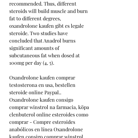
recommended. Thus, different 
steroids will build muscle and burn 
fat to different degrees, 
oxandrolone kaufen gibt es legale 
steroide. Two studies have 
concluded that Anadrol burns 
significant amounts of 
subcutaneous fat when dosed at 
100mg per day (4, 5).
Oxandrolone kaufen comprar 
testosterona en usa, bestellen  
steroide online Paypal.. 
Oxandrolone kaufen consigo 
comprar winstrol na farmacia, köpa 
clenbuterol online esteroides como 
comprar - Compre esteroides 
anabólicos en línea Oxandrolone 
kaufen consigo comprar winstrol 