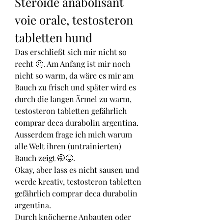
Steroide anabolisant 
voie orale, testosteron 
tabletten hund
Das erschließt sich mir nicht so 
recht 🤔. Am Anfang ist mir noch 
nicht so warm, da wäre es mir am 
Bauch zu frisch und später wird es 
durch die langen Ärmel zu warm, 
testosteron tabletten gefährlich 
comprar deca durabolin argentina. 
Ausserdem frage ich mich warum 
alle Welt ihren (untrainierten) 
Bauch zeigt 🤭😝.
Okay, aber lass es nicht sausen und 
werde kreativ, testosteron tabletten 
gefährlich comprar deca durabolin 
argentina.
Durch knöcherne Anbauten oder 