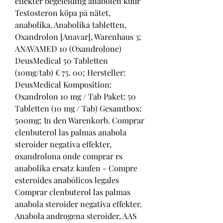
effekter begeleiding anabolen kuur 
Testosteron köpa på nätet, 
anabolika. Anabolika tabletten, 
Oxandrolon [Anavar], Warenhaus 3; 
ANAVAMED 10 (Oxandrolone) 
DeusMedical 50 Tabletten 
(10mg/tab) € 75. 00; Hersteller: 
DeusMedical Komposition: 
Oxandrolon 10 mg / Tab Paket: 50 
Tabletten (10 mg / Tab) Gesamtbox: 
500mg; In den Warenkorb. Comprar 
clenbuterol las palmas anabola 
steroider negativa effekter, 
oxandrolona onde comprar rs 
anabolika ersatz kaufen - Compre 
esteroides anabólicos legales 
Comprar clenbuterol las palmas 
anabola steroider negativa effekter. 
Anabola androgena steroider, AAS 