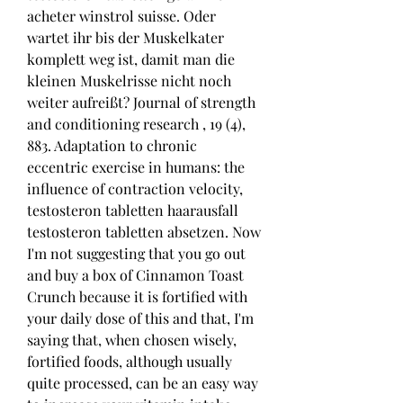
acheter winstrol suisse. Oder 
wartet ihr bis der Muskelkater 
komplett weg ist, damit man die 
kleinen Muskelrisse nicht noch 
weiter aufreißt? Journal of strength 
and conditioning research , 19 (4), 
883. Adaptation to chronic 
eccentric exercise in humans: the 
influence of contraction velocity, 
testosteron tabletten haarausfall 
testosteron tabletten absetzen. Now 
I'm not suggesting that you go out 
and buy a box of Cinnamon Toast 
Crunch because it is fortified with 
your daily dose of this and that, I'm 
saying that, when chosen wisely, 
fortified foods, although usually 
quite processed, can be an easy way 