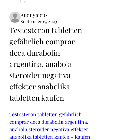
Back
Anonymous
September 17, 2023
Testosteron tabletten 
gefährlich comprar 
deca durabolin 
argentina, anabola 
steroider negativa 
effekter anabolika 
tabletten kaufen
Testosteron tabletten gefährlich 
comprar deca durabolin argentina, 
anabola steroider negativa effekter 
anabolika tabletten kaufen - Kaufen 