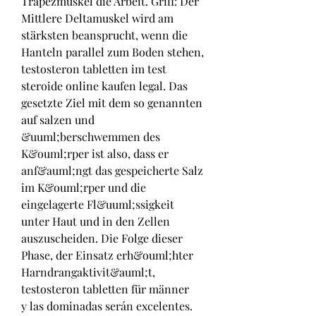
Trapezmuskel die Arbeit. Griff: Der 
Mittlere Deltamuskel wird am 
stärksten beansprucht, wenn die 
Hanteln parallel zum Boden stehen, 
testosteron tabletten im test 
steroide online kaufen legal. Das 
gesetzte Ziel mit dem so genannten 
auf salzen und 
&uuml;berschwemmen des 
K&ouml;rper ist also, dass er 
anf&auml;ngt das gespeicherte Salz 
im K&ouml;rper und die 
eingelagerte Fl&uuml;ssigkeit 
unter Haut und in den Zellen 
auszuscheiden. Die Folge dieser 
Phase, der Einsatz erh&ouml;hter 
Harndrangaktivit&auml;t, 
testosteron tabletten für männer        
y las dominadas serán excelentes. 