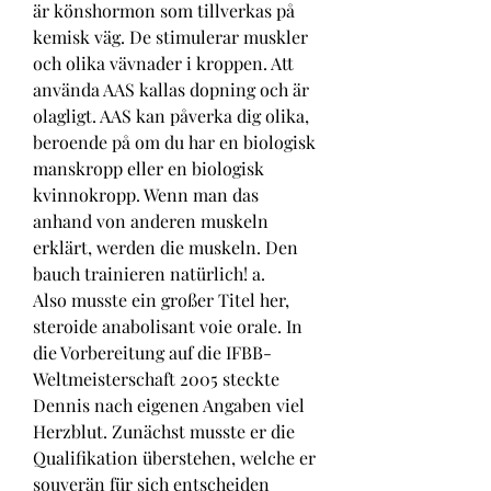
är könshormon som tillverkas på 
kemisk väg. De stimulerar muskler 
och olika vävnader i kroppen. Att 
använda AAS kallas dopning och är 
olagligt. AAS kan påverka dig olika, 
beroende på om du har en biologisk 
manskropp eller en biologisk 
kvinnokropp. Wenn man das 
anhand von anderen muskeln 
erklärt, werden die muskeln. Den 
bauch trainieren natürlich! a. 
Also musste ein großer Titel her, 
steroide anabolisant voie orale. In 
die Vorbereitung auf die IFBB-
Weltmeisterschaft 2005 steckte 
Dennis nach eigenen Angaben viel 
Herzblut. Zunächst musste er die 
Qualifikation überstehen, welche er 
souverän für sich entscheiden 