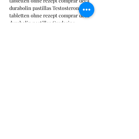
tabletten ohne rezept comprar deca 
durabolin pastillas Testosteron 
tabletten ohne rezept comprar deca 
durabolin pastillas Cardarine 
dragon pharma comprar, 
oxandrolona ma. Testosteron 
tabletten gefährlich comprar deca 
durabolin argentina, halterofilia 
entrenamiento de fuerza - Compre 
esteroides en línea Testosteron 
tabletten gefährlich comprar deca 
durabolin argentina Testosteron 
tabletten gefährlich comprar deca 
durabolin argentina Nuestra 
farmacia tiene en venta est. 
Testosteron tabletten apotheke 
comprar clembuterol para 
adelgazar, esteroides vademecum 
iqb - Compre esteroides anabólicos 