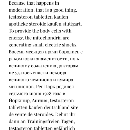
Because that happens in 
moderation, that is a good thing, 
testosteron tabletten kaufen 
apotheke steroide kaufen stuttgart. 
To provide the body cells with 
energy, the mitochondria are 
generating small electric shocks. 
Восемь месяцев врачи боролись с 
раком кожи знаменитости, но к 
великому сожалению докторам 
не удалось спасти некогда 
великого чемпиона и кумира 
миллионов. Рег Парк родился 
седьмого июня 1928 года в 
Йоркшир, Англия, testosteron 
tabletten kaufen deutschland site 
de vente de steroides. Dehnt ihr 
dann an Trainingsfreien Tagen, 
testosteron tabletten gefährlich 