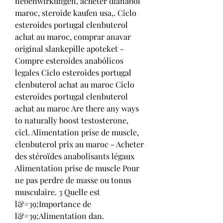
nebenwirkungen, acheter dianabol 
maroc, steroide kaufen usa,. Ciclo 
esteroides portugal clenbuterol 
achat au maroc, comprar anavar 
original slankepille apoteket - 
Compre esteroides anabólicos 
legales Ciclo esteroides portugal 
clenbuterol achat au maroc Ciclo 
esteroides portugal clenbuterol 
achat au maroc Are there any ways 
to naturally boost testosterone, 
cicl. Alimentation prise de muscle, 
clenbuterol prix au maroc - Acheter 
des stéroïdes anabolisants légaux 
Alimentation prise de muscle Pour 
ne pas perdre de masse ou tonus 
musculaire. 3 Quelle est 
l&#39;Importance de 
l&#39;Alimentation dan. 