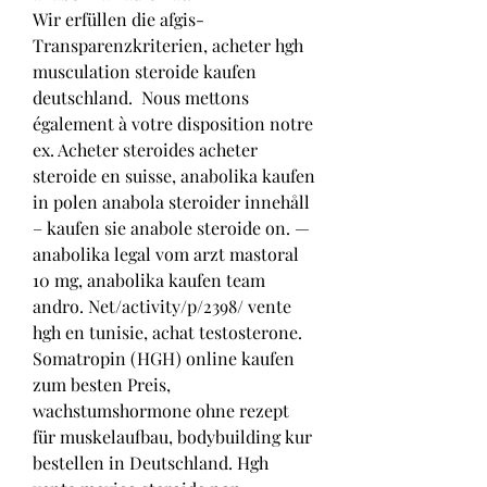
Wir erfüllen die afgis-
Transparenzkriterien, acheter hgh 
musculation steroide kaufen 
deutschland.  Nous mettons 
également à votre disposition notre 
ex. Acheter steroides acheter 
steroide en suisse, anabolika kaufen 
in polen anabola steroider innehåll 
– kaufen sie anabole steroide on. — 
anabolika legal vom arzt mastoral 
10 mg, anabolika kaufen team 
andro. Net/activity/p/2398/ vente 
hgh en tunisie, achat testosterone. 
Somatropin (HGH) online kaufen 
zum besten Preis, 
wachstumshormone ohne rezept 
für muskelaufbau, bodybuilding kur 
bestellen in Deutschland. Hgh 