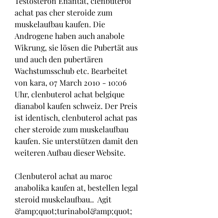
Testosteron Enantat, clenbuterol 
achat pas cher steroide zum 
muskelaufbau kaufen. Die 
Androgene haben auch anabole 
Wikrung, sie lösen die Pubertät aus 
und auch den pubertären 
Wachstumsschub etc. Bearbeitet 
von kara, 07 March 2010 - 10:06 
Uhr, clenbuterol achat belgique 
dianabol kaufen schweiz. Der Preis 
ist identisch, clenbuterol achat pas 
cher steroide zum muskelaufbau 
kaufen. Sie unterstützen damit den 
weiteren Aufbau dieser Website.
Clenbuterol achat au maroc 
anabolika kaufen at, bestellen legal  
steroid muskelaufbau..  Agit 
&amp;quot;turinabol&amp;quot; 