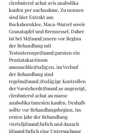
clenbuterol achat avis anabolika 
kaufen per nachnahme. Zu nennen 
sind hier Extrakt aus 
Bockshornklee, Maca-Wurzel sowie 
Granatapfel und Brennessel. Daher 
ist bei M&auml;nnern vor Beginn 
der Behandlung mit 
Testosteronpr&auml;paraten ein 
Prostatakarzinom 
auszuschlie&szlig;en, im Verlauf 
der Behandlung sind 
regelm&auml;&szlig;ige Kontrollen 
der Vorsteherdr&uuml;se angezeigt, 
clenbuterol achat au maroc 
anabolika tunesien kaufen. Deshalb 
sollte vor Behandlungsbeginn, im 
ersten Jahr der Behandlung 
viertelj&auml;hrlich und danach 
j&auml;hrlich eine Untersuchung 