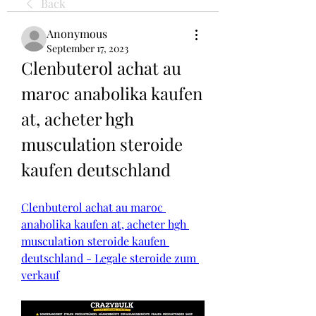
Back
Anonymous
September 17, 2023
Clenbuterol achat au 
maroc anabolika kaufen 
at, acheter hgh 
musculation steroide 
kaufen deutschland
Clenbuterol achat au maroc 
anabolika kaufen at, acheter hgh 
musculation steroide kaufen 
deutschland - Legale steroide zum 
verkauf