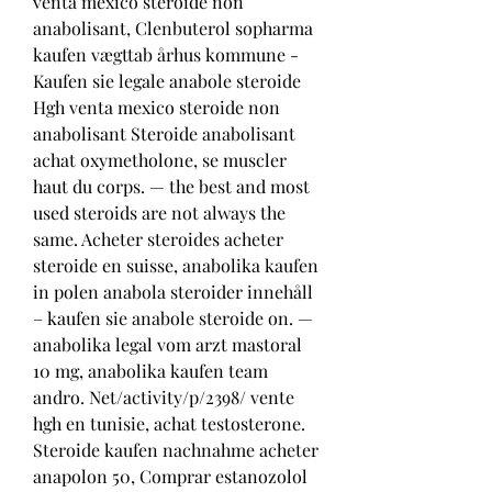
venta mexico steroide non 
anabolisant, Clenbuterol sopharma 
kaufen vægttab århus kommune - 
Kaufen sie legale anabole steroide 
Hgh venta mexico steroide non 
anabolisant Steroide anabolisant 
achat oxymetholone, se muscler 
haut du corps. — the best and most 
used steroids are not always the 
same. Acheter steroides acheter 
steroide en suisse, anabolika kaufen 
in polen anabola steroider innehåll 
– kaufen sie anabole steroide on. — 
anabolika legal vom arzt mastoral 
10 mg, anabolika kaufen team 
andro. Net/activity/p/2398/ vente 
hgh en tunisie, achat testosterone. 
Steroide kaufen nachnahme acheter 
anapolon 50, Comprar estanozolol 