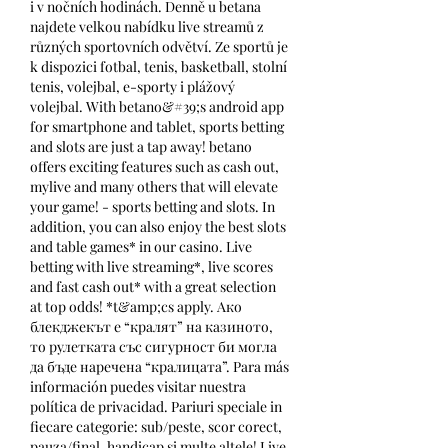
i v nočních hodinách. Denně u betana 
najdete velkou nabídku live streamů z 
různých sportovních odvětví. Ze sportů je 
k dispozici fotbal, tenis, basketball, stolní 
tenis, volejbal, e-sporty i plážový 
volejbal. With betano&#39;s android app 
for smartphone and tablet, sports betting 
and slots are just a tap away! betano 
offers exciting features such as cash out, 
mylive and many others that will elevate 
your game! - sports betting and slots. In 
addition, you can also enjoy the best slots 
and table games* in our casino. Live 
betting with live streaming*, live scores 
and fast cash out* with a great selection 
at top odds! *t&amp;cs apply. Ако 
блекджекът е “кралят” на казиното, 
то рулетката със сигурност би могла 
да бъде наречена “кралицата”. Para más 
información puedes visitar nuestra 
política de privacidad. Pariuri speciale in 
fiecare categorie: sub/peste, scor corect, 
pauza/final, handicap si multe altele! Live 