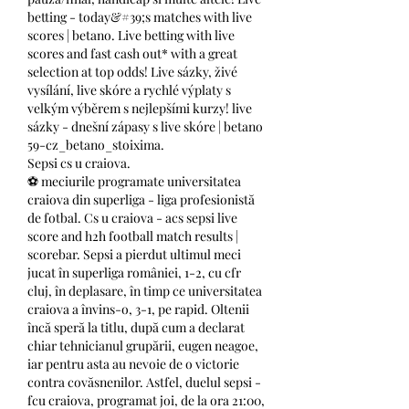
betting - today&#39;s matches with live 
scores | betano. Live betting with live 
scores and fast cash out* with a great 
selection at top odds! Live sázky, živé 
vysílání, live skóre a rychlé výplaty s 
velkým výběrem s nejlepšími kurzy! live 
sázky - dnešní zápasy s live skóre | betano 
59-cz_betano_stoixima. 
Sepsi cs u craiova.
⚽ meciurile programate universitatea 
craiova din superliga - liga profesionistă 
de fotbal. Cs u craiova - acs sepsi live 
score and h2h football match results | 
scorebar. Sepsi a pierdut ultimul meci 
jucat în superliga româniei, 1-2, cu cfr 
cluj, în deplasare, în timp ce universitatea 
craiova a învins-o, 3-1, pe rapid. Oltenii 
încă speră la titlu, după cum a declarat 
chiar tehnicianul grupării, eugen neagoe, 
iar pentru asta au nevoie de o victorie 
contra covăsnenilor. Astfel, duelul sepsi - 
fcu craiova, programat joi, de la ora 21:00, 