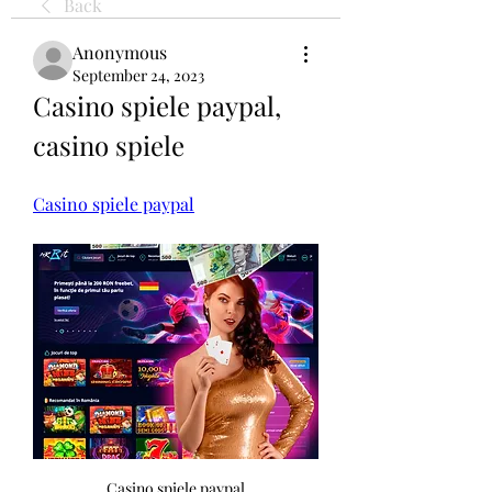
Back
Anonymous
September 24, 2023
Casino spiele paypal, 
casino spiele
Casino spiele paypal
Casino spiele paypal