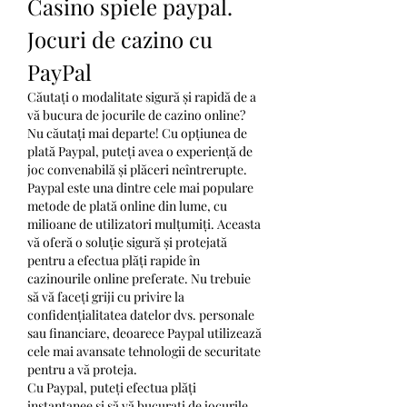
Casino spiele paypal. 
Jocuri de cazino cu 
PayPal
Căutați o modalitate sigură și rapidă de a 
vă bucura de jocurile de cazino online? 
Nu căutați mai departe! Cu opțiunea de 
plată Paypal, puteți avea o experiență de 
joc convenabilă și plăceri neîntrerupte.
Paypal este una dintre cele mai populare 
metode de plată online din lume, cu 
milioane de utilizatori mulțumiți. Aceasta 
vă oferă o soluție sigură și protejată 
pentru a efectua plăți rapide în 
cazinourile online preferate. Nu trebuie 
să vă faceți griji cu privire la 
confidențialitatea datelor dvs. personale 
sau financiare, deoarece Paypal utilizează 
cele mai avansate tehnologii de securitate 
pentru a vă proteja.
Cu Paypal, puteți efectua plăți 
instantanee și să vă bucurați de jocurile 