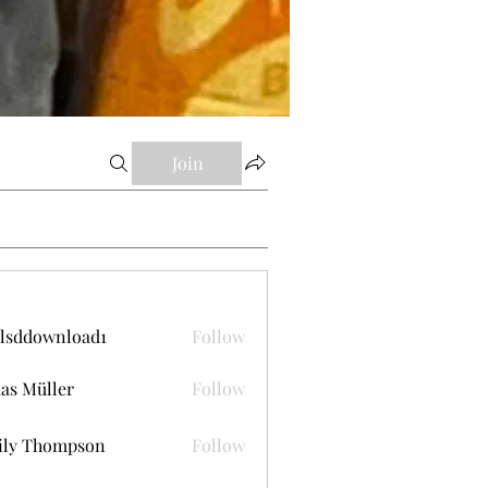
Join
lsddownload1
Follow
ownload1
as Müller
Follow
ily Thompson
Follow