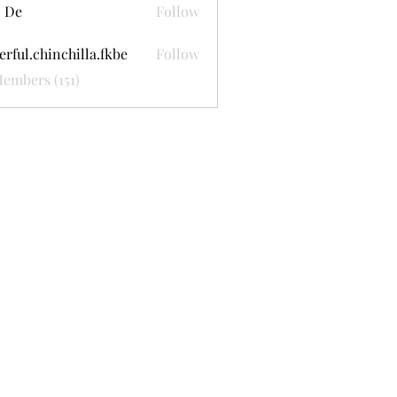
 De
Follow
erful.chinchilla.fkbe
Follow
.chinchilla.fkbe
Members (151)