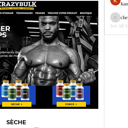
Kao
che
cheerful
See All 