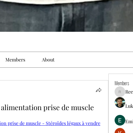
Members
About
Members
Ree
Reelsdd
 alimentation prise de muscle
Luk
Em
ion prise de muscle - Stéroïdes légaux à vendre