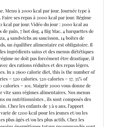
 Faire ses repas à 2000 kcal par jour. Régime 
 kcal par jour. Vidéo du jour : 2000 kcal au 
 de pain, 7 hot dog, 4 Big Mac, 4 barquettes de 
zza, 4 sandwichs au saucisson, 14 boîtes de 
s, un équilibre alimentaire est obligatoire. Il 
des ingrédients sains et des menus diététiques 
régime ne doit pas forcément être drastique, il 
vec des rations réduites et des repas légers. 
. In a 2600 calorie diet, this is the number of 
ies = 520 calories. 520 calories = 57. 35% of 
10 calories = 101. Maigrir 2000 vous donne de 
 vite sans régimes alimentaires. Nos menus 
ns ou nutritionnistes , ils sont composés des 
n. Chez les enfants de 3 à 9 ans, l’apport 
rie de 1200 kcal pour les jeunes et/ou les 
s plus âgés et/ou les plus actifs. Chez les 
s besoins énergétiques totaux recommandés sont 