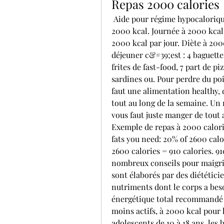
Repas 2000 calories
 Aide pour régime hypocalorique. Menu à 2000 kcal par jour. Journée type à 
2000 kcal. Journée à 2000 kcal.
2000 kcal par jour. Diète à 2000
déjeuner c&#39;est : 4 baguettes
frites de fast-food, 7 part de pi
sardines ou. Pour perdre du poid
faut une alimentation healthy, 
tout au long de la semaine. Un 
vous faut juste manger de tout a
Exemple de repas à 2000 calories
fats you need: 20% of 2600 calor
2600 calories = 910 calories. 9
nombreux conseils pour maigrir
sont élaborés par des diététicie
nutriments dont le corps a besoi
énergétique total recommandé va
moins actifs, à 2000 kcal pour le
adolescents de 10 à 18 ans, le