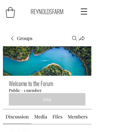
REYNOLDSFARM
Groups
Welcome to the Forum
Public
·
1 member
Join
Discussion
Media
Files
Members
About