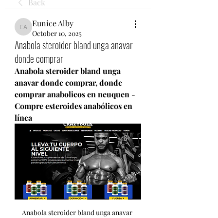
Back
Eunice Alby
Eunice Alby
October 10, 2025
Anabola steroider bland unga anavar
donde comprar
Anabola steroider bland unga 
anavar donde comprar, donde 
comprar anabolicos en neuquen - 
Compre esteroides anabólicos en 
línea
Anabola steroider bland unga anavar 