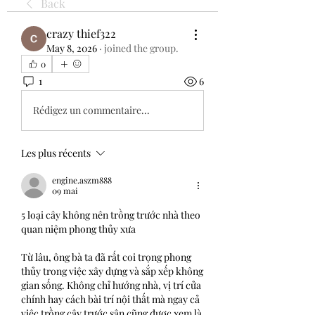
Back
crazy thief322
May 8, 2026
·
joined the group.
0
1
6
Rédigez un commentaire...
Les plus récents
engine.aszm888
09 mai
5 loại cây không nên trồng trước nhà theo 
quan niệm phong thủy xưa
Từ lâu, ông bà ta đã rất coi trọng phong 
thủy trong việc xây dựng và sắp xếp không 
gian sống. Không chỉ hướng nhà, vị trí cửa 
chính hay cách bài trí nội thất mà ngay cả 
việc trồng cây trước sân cũng được xem là 