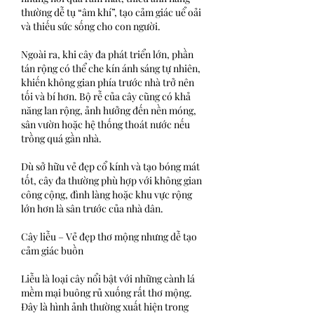
thường dễ tụ “âm khí”, tạo cảm giác uể oải 
và thiếu sức sống cho con người.
Ngoài ra, khi cây đa phát triển lớn, phần 
tán rộng có thể che kín ánh sáng tự nhiên, 
khiến không gian phía trước nhà trở nên 
tối và bí hơn. Bộ rễ của cây cũng có khả 
năng lan rộng, ảnh hưởng đến nền móng, 
sân vườn hoặc hệ thống thoát nước nếu 
trồng quá gần nhà.
Dù sở hữu vẻ đẹp cổ kính và tạo bóng mát 
tốt, cây đa thường phù hợp với không gian 
công cộng, đình làng hoặc khu vực rộng 
lớn hơn là sân trước của nhà dân.
Cây liễu – Vẻ đẹp thơ mộng nhưng dễ tạo 
cảm giác buồn
Liễu là loại cây nổi bật với những cành lá 
mềm mại buông rủ xuống rất thơ mộng. 
Đây là hình ảnh thường xuất hiện trong 