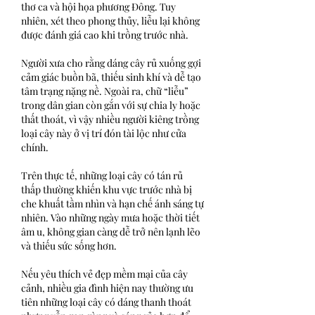
thơ ca và hội họa phương Đông. Tuy 
nhiên, xét theo phong thủy, liễu lại không 
được đánh giá cao khi trồng trước nhà.
Người xưa cho rằng dáng cây rủ xuống gợi 
cảm giác buồn bã, thiếu sinh khí và dễ tạo 
tâm trạng nặng nề. Ngoài ra, chữ “liễu” 
trong dân gian còn gắn với sự chia ly hoặc 
thất thoát, vì vậy nhiều người kiêng trồng 
loại cây này ở vị trí đón tài lộc như cửa 
chính.
Trên thực tế, những loại cây có tán rủ 
thấp thường khiến khu vực trước nhà bị 
che khuất tầm nhìn và hạn chế ánh sáng tự 
nhiên. Vào những ngày mưa hoặc thời tiết 
âm u, không gian càng dễ trở nên lạnh lẽo 
và thiếu sức sống hơn.
Nếu yêu thích vẻ đẹp mềm mại của cây 
cảnh, nhiều gia đình hiện nay thường ưu 
tiên những loại cây có dáng thanh thoát 