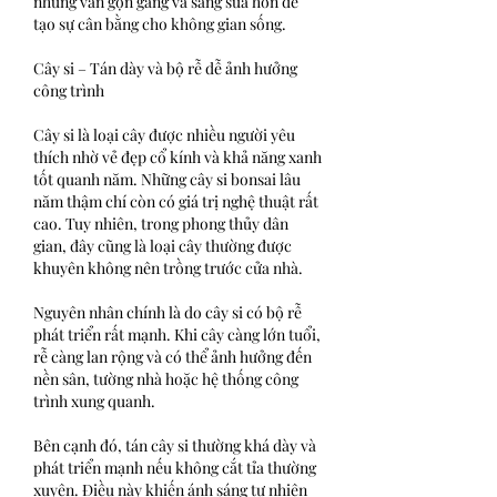
nhưng vẫn gọn gàng và sáng sủa hơn để 
tạo sự cân bằng cho không gian sống.
Cây si – Tán dày và bộ rễ dễ ảnh hưởng 
công trình
Cây si là loại cây được nhiều người yêu 
thích nhờ vẻ đẹp cổ kính và khả năng xanh 
tốt quanh năm. Những cây si bonsai lâu 
năm thậm chí còn có giá trị nghệ thuật rất 
cao. Tuy nhiên, trong phong thủy dân 
gian, đây cũng là loại cây thường được 
khuyên không nên trồng trước cửa nhà.
Nguyên nhân chính là do cây si có bộ rễ 
phát triển rất mạnh. Khi cây càng lớn tuổi, 
rễ càng lan rộng và có thể ảnh hưởng đến 
nền sân, tường nhà hoặc hệ thống công 
trình xung quanh.
Bên cạnh đó, tán cây si thường khá dày và 
phát triển mạnh nếu không cắt tỉa thường 
xuyên. Điều này khiến ánh sáng tự nhiên 