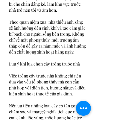
bị che chắn đáng kể, làm khu vực trước 
nhà trở nên tối và ẩm hơn.
Theo quan niệm xưa, nhà thiếu ánh sáng 
sẽ ảnh hưởng đến sinh khí và tạo cảm giác 
bí bách cho người sống bên trong. Không 
chỉ về mặt phong thủy, môi trường ẩm 
thấp còn dễ gây ra nấm mốc và ảnh hưởng 
đến chất lượng sinh hoạt hằng ngày.
Lưu ý khi lựa chọn cây trồng trước nhà
Việc trồng cây trước nhà không chỉ nên 
dựa vào yếu tố phong thủy mà còn cần 
phù hợp với diện tích, hướng nắng và điều 
kiện sinh hoạt thực tế của gia đình.
Nên ưu tiên những loại cây có tán gọn, dễ 
chăm sóc và mang ý nghĩa tích cực như 
cau cảnh, lộc vừng, mộc hương hoặc tre 
trúc. Những loại cây này vừa giúp tạo 
bóng mát vừa giữ cho không gian luôn 