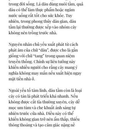
trong đời sống. Lá dâu dùng nuôi tằm, quả 
dâu có thể làm thực phẩm hoặc ngâm 
nước uống rất tốt cho sức khỏe. Tuy 
nhiên, trong phong thủy dân gian, dâu 
tằm lại thường được xếp vào nhóm cây 
không nên trồng trước nhà.
Nguyên nhân chủ yếu xuất phát từ cách 
phát âm của chữ “dâu”, được cho là gần 
giống với chữ “tang” trong quan niệm 
truyền thống. Chính sự liên tưởng này 
khiến nhiều người cho rằng cây mang ý 
nghĩa không may mắn nếu xuất hiện ngay 
mặt tiền nhà ở.
Ngoài yếu tố tâm linh, dâu tằm còn là loại 
cây có tán lá phát triển khá nhanh. Nếu 
không được cắt tỉa thường xuyên, cây dễ 
mọc um tùm và che khuất ánh sáng tự 
nhiên trước cửa nhà. Điều này có thể 
khiến không gian trở nên ẩm thấp, thiếu 
thông thoáng và tạo cảm giác nặng nề 