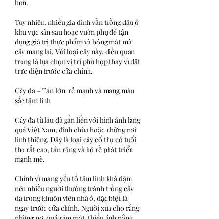
hơn.
Tuy nhiên, nhiều gia đình vẫn trồng dâu ở 
khu vực sân sau hoặc vườn phụ để tận 
dụng giá trị thực phẩm và bóng mát mà 
cây mang lại. Với loại cây này, điều quan 
trọng là lựa chọn vị trí phù hợp thay vì đặt 
trực diện trước cửa chính.
Cây đa – Tán lớn, rễ mạnh và mang màu 
sắc tâm linh
Cây đa từ lâu đã gắn liền với hình ảnh làng 
quê Việt Nam, đình chùa hoặc những nơi 
linh thiêng. Đây là loại cây cổ thụ có tuổi 
thọ rất cao, tán rộng và bộ rễ phát triển 
mạnh mẽ.
Chính vì mang yếu tố tâm linh khá đậm 
nên nhiều người thường tránh trồng cây 
đa trong khuôn viên nhà ở, đặc biệt là 
ngay trước cửa chính. Người xưa cho rằng 
những nơi quá râm mát, thiếu ánh nắng 