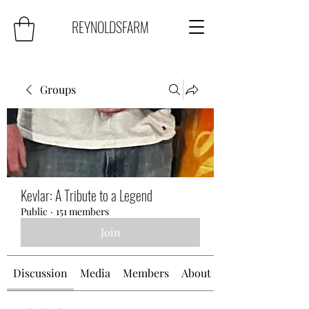
REYNOLDSFARM
Groups
Kevlar: A Tribute to a Legend
Public
·
151 members
Join
Discussion
Media
Members
About